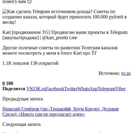
помогу вам 🙂
Kari [продвижение TG] Продвигаю ваши проекты в Telegram
[закупы/продажи] | @kari_proekt t.me
Другие полезные советы по развитию Телеграм каналов
можете посмотреть у меня в блоге Kari про ТГ
1.1K показов 138 открытий
Источник:
vc.ru
0
180
Поделится
VK
OK.ru
Facebook
Twitter
WhatsApp
Telegram
Viber
Предыдущая запись
Николай Семёнов (экс-Тинькофф, Хоум Кредит, Деловая
Среда): «Никто сам не предлагает идеи»
Следующая запись