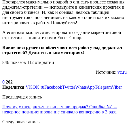
Постарался максимально подробно описать процесс создания
диджитал-стратегии — используйте в клиентских проектах и
для своего бизнеса. И, как и обещал, делюсь таблицей
инструментов с пояснениями, на каком этапе и как их можно
интегрировать в работу. Пользуйтесь!
А если вам захочется делегировать создание маркетинговой
стратегии — пишите нам в Focus Group.
Какие инструменты облегчают вам работу над диджитал-
стратегией? Делитесь в комментариях!
846 показов 112 открытий
Источник:
vc.ru
0
202
Поделится
VK
OK.ru
Facebook
Twitter
WhatsApp
Telegram
Viber
Предыдущая запись
Почему у интернет-магазина мало продаж? Ошибка №1 –
неверное позиционирование снижало конверсию в 3 раза
Следующая запись