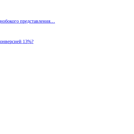
однобокого представления…
 конверсией 13%?