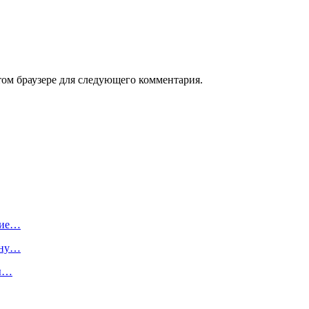
том браузере для следующего комментария.
шие…
ину…
ты…