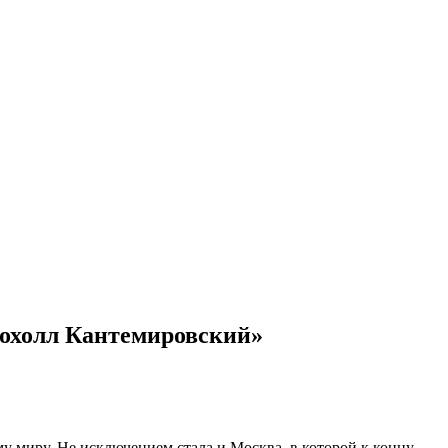
рохолл Кантемировский»
у миру. Не исключением стала и Москва, в которой к концу