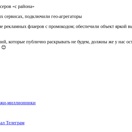
серов «с района»
их сервисах, подключили гео-агрегаторы
аче рекламных флаеров с промокодом; обеспечили объект яркой 
й, которые публично раскрывать не будем, должны же у нас ос
 😊
дажи-миллионники
нал Телеграм