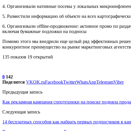
4. Организовали нативные посевы у локальных микроинфлюен
5. Разместили информацию об объекте на всех картографическ
6. Организовали offline-продвижение: активное промо по разд
включая бумажные подложки на подносы
Помимо этого мы внедрили еще целый ряд эффективных решени
конкурентное преимущество на рынке маркетинговых агентств
135 показов 19 открытий
0
142
Поделится
VK
OK.ru
Facebook
Twitter
WhatsApp
Telegram
Viber
Предыдущая запись
Как рекламная кампания спецтехники на поиске подняла про
Следующая запись
14 бесплатных способов как набрать первых подписчиков в ка