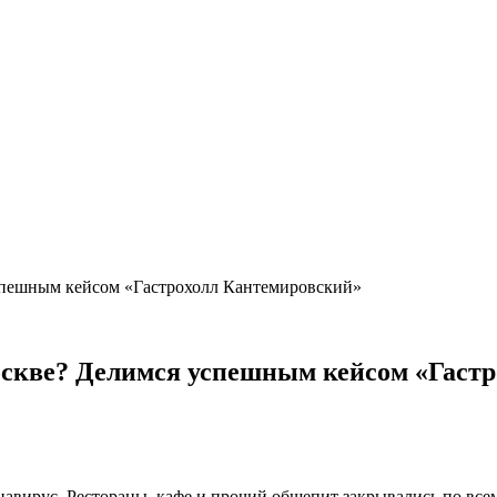
спешным кейсом «Гастрохолл Кантемировский»
скве? Делимся успешным кейсом «Гаст
авирус. Рестораны, кафе и прочий общепит закрывались по всем