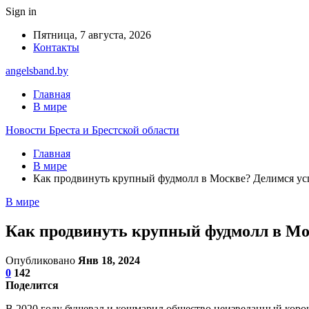
Sign in
Пятница, 7 августа, 2026
Контакты
angelsband.by
Главная
В мире
Новости Бреста и Брестской области
Главная
В мире
Как продвинуть крупный фудмолл в Москве? Делимся у
В мире
Как продвинуть крупный фудмолл в Мо
Опубликовано
Янв 18, 2024
0
142
Поделится
В 2020 году бушевал и кошмарил общество неизведанный корон