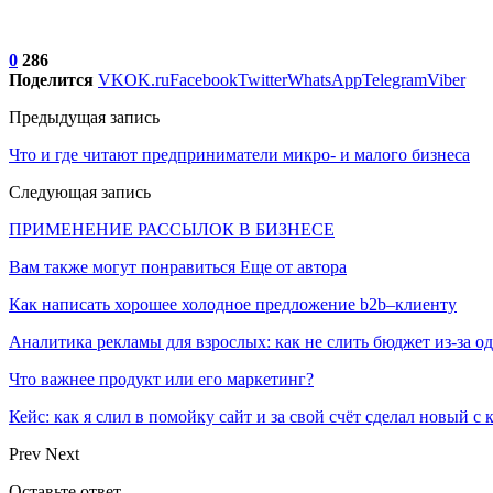
0
286
Поделится
VK
OK.ru
Facebook
Twitter
WhatsApp
Telegram
Viber
Предыдущая запись
Что и где читают предприниматели микро- и малого бизнеса
Следующая запись
ПРИМЕНЕНИЕ РАССЫЛОК В БИЗНЕСЕ
Вам также могут понравиться
Еще от автора
Как написать хорошее холодное предложение b2b–клиенту
Аналитика рекламы для взрослых: как не слить бюджет из-за 
Что важнее продукт или его маркетинг?
Кейс: как я слил в помойку сайт и за свой счёт сделал новый с
Prev
Next
Оставьте ответ