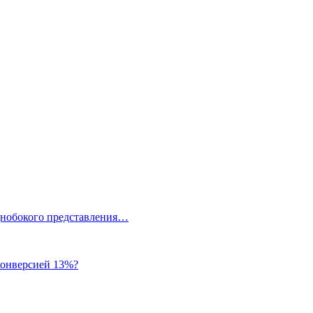
однобокого представления…
 конверсией 13%?