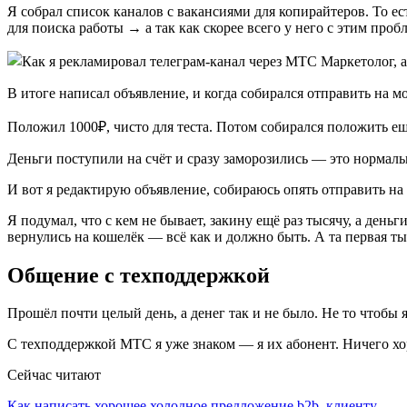
Я собрал список каналов с вакансиями для копирайтеров. То е
для поиска работы → а так как скорее всего у него с этим проб
В итоге написал объявление, и когда собирался отправить на м
Положил 1000₽, чисто для теста. Потом собирался положить ещ
Деньги поступили на счёт и сразу заморозились — это нормаль
И вот я редактирую объявление, собираюсь опять отправить на 
Я подумал, что с кем не бывает, закину ещё раз тысячу, а день
вернулись на кошелёк — всё как и должно быть. А та первая ты
Общение с техподдержкой
Прошёл почти целый день, а денег так и не было. Не то чтобы 
С техподдержкой МТС я уже знаком — я их абонент. Ничего хоро
Сейчас читают
Как написать хорошее холодное предложение b2b–клиенту