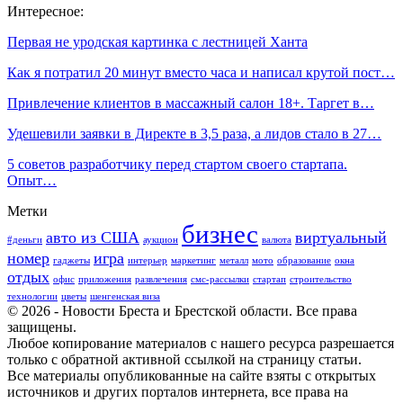
Интересное:
Первая не уродская картинка с лестницей Ханта
Как я потратил 20 минут вместо часа и написал крутой пост…
Привлечение клиентов в массажный салон 18+. Таргет в…
Удешевили заявки в Директе в 3,5 раза, а лидов стало в 27…
5 советов разработчику перед стартом своего стартапа.
Опыт…
Метки
бизнес
авто из США
виртуальный
#деньги
аукцион
валюта
номер
игра
гаджеты
интерьер
маркетинг
металл
мото
образование
окна
отдых
офис
приложения
развлечения
смс-рассылки
стартап
строительство
технологии
цветы
шенгенская виза
© 2026 - Новости Бреста и Брестской области. Все права
защищены.
Любое копирование материалов с нашего ресурса разрешается
только с обратной активной ссылкой на страницу статьи.
Все материалы опубликованные на сайте взяты с открытых
источников и других порталов интернета, все права на