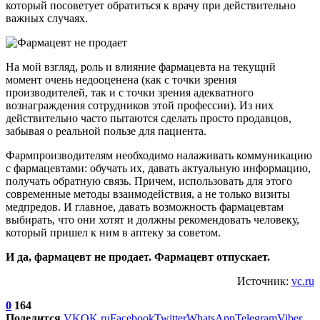
который посоветует обратиться к врачу при действительно
важных случаях.
На мой взгляд, роль и влияние фармацевта на текущий
момент очень недооценена (как с точки зрения
производителей, так и с точки зрения адекватного
вознаграждения сотрудников этой профессии). Из них
действительно часто пытаются сделать просто продавцов,
забывая о реальной пользе для пациента.
Фармпроизводителям необходимо налаживать коммуникацию
с фармацевтами: обучать их, давать актуальную информацию,
получать обратную связь. Причем, использовать для этого
современные методы взаимодействия, а не только визиты
медпредов. И главное, давать возможность фармацевтам
выбирать, что они хотят и должны рекомендовать человеку,
который пришел к ним в аптеку за советом.
И да, фармацевт не продает. Фармацевт отпускает.
Источник:
vc.ru
0
164
Поделится
VK
OK.ru
Facebook
Twitter
WhatsApp
Telegram
Viber