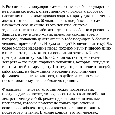
В России очень популярно самолечение, как бы государство
не призывало всех к ответственному подходу к здоровью
населения и не рекомендовало ходить к врачу для назначения
адекватного лечения, бОльшая часть людей все еще сами
назначают себе лечение. И это понятно: система
здравоохранения не работает идеально, особенно в регионах.
Запись к врачу нужно ждать, далеко не каждый врач, к
которому попадешь действительно тебе подойдет. А болит у
человека прямо сейчас. И куда он идет? Конечно в аптеку! Да,
более молодое население перед походом изучит информацию
в интернете и, возможно, на основании этого выберет
препарат для покупки. Но бОльшая часть потребителей
лекарств – это люди старшего поколения, которые, пойдут за
информацией к фармацевту. Потому что, в отличие от людей,
работающих на фармрынке, население воспринимает
фармацевта в аптеке как того, кто действительно может
посоветовать ему, что необходимо принять.
Фармацевт – человек, который может посоветовать,
предупредить о последствиях, рассказать о взаимодействии
лекарств между собой, рекомендовать дополнительные
препараты, которые помогут не только при лечении
основного заболевания, но и восстановлению организма
после этого лечения. В конце концов, это тот человек,