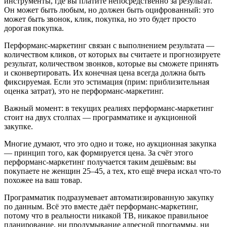
инструменты, где вы платите непосредственно за результат.
Он может быть любым, но должен быть оцифрованный: это
может быть звонок, клик, покупка, но это будет просто
дорогая покупка.
Перформанс-маркетинг связан с выполнением результата —
количеством кликов, от которых вы считаете и прогнозируете
результат, количеством звонков, которые вы сможете принять
и сконвертировать. Их конечная цена всегда должна быть
фиксируемая. Если это эстимация (прим: приблизительная
оценка затрат), это не перформанс-маркетинг.
Важный момент: в текущих реалиях перформанс-маркетинг
стоит на двух столпах — программатике и аукционной
закупке.
Многие думают, что это одно и тоже, но аукционная закупка
— принцип того, как формируется цена. За счёт этого
перформанс-маркетинг получается таким дешёвым: вы
покупаете не женщин 25–45, а тех, кто ещё вчера искал что-то
похожее на ваш товар.
Программатик подразумевает автоматизированную закупку
по данным. Всё это вместе даёт перформанс-маркетинг,
потому что в реальности никакой ТВ, никакое правильное
планирование, ни продумывание адресной программы, ни