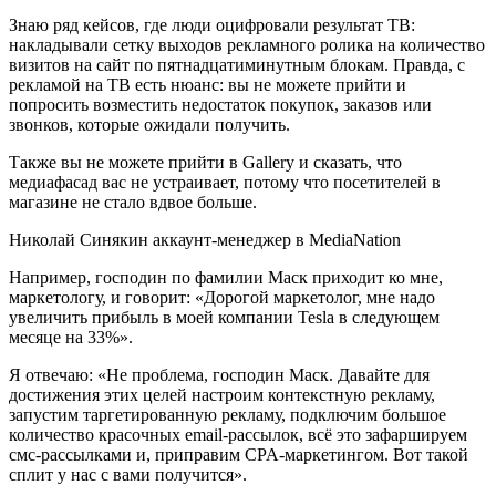
Знаю ряд кейсов, где люди оцифровали результат ТВ:
накладывали сетку выходов рекламного ролика на количество
визитов на сайт по пятнадцатиминутным блокам. Правда, с
рекламой на ТВ есть нюанс: вы не можете прийти и
попросить возместить недостаток покупок, заказов или
звонков, которые ожидали получить.
Также вы не можете прийти в Gallery и сказать, что
медиафасад вас не устраивает, потому что посетителей в
магазине не стало вдвое больше.
Николай Синякин аккаунт-менеджер в MediaNation
Например, господин по фамилии Маск приходит ко мне,
маркетологу, и говорит: «Дорогой маркетолог, мне надо
увеличить прибыль в моей компании Tesla в следующем
месяце на 33%».
Я отвечаю: «Не проблема, господин Маск. Давайте для
достижения этих целей настроим контекстную рекламу,
запустим таргетированную рекламу, подключим большое
количество красочных email-рассылок, всё это зафаршируем
смс-рассылками и, приправим CPA-маркетингом. Вот такой
сплит у нас с вами получится».