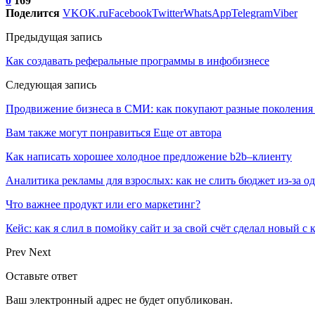
0
169
Поделится
VK
OK.ru
Facebook
Twitter
WhatsApp
Telegram
Viber
Предыдущая запись
Как создавать реферальные программы в инфобизнесе
Следующая запись
Продвижение бизнеса в СМИ: как покупают разные поколения
Вам также могут понравиться
Еще от автора
Как написать хорошее холодное предложение b2b–клиенту
Аналитика рекламы для взрослых: как не слить бюджет из-за 
Что важнее продукт или его маркетинг?
Кейс: как я слил в помойку сайт и за свой счёт сделал новый с
Prev
Next
Оставьте ответ
Ваш электронный адрес не будет опубликован.