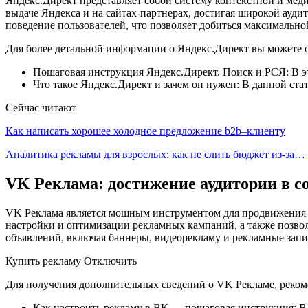
Яндекс.Директ представляет собой систему контекстной и мед
выдаче Яндекса и на сайтах-партнерах, достигая широкой ауд
поведение пользователей, что позволяет добиться максимальн
Для более детальной информации о Яндекс.Директ вы можете 
Пошаговая инструкция Яндекс.Директ. Поиск и РСЯ: В эт
Что такое Яндекс.Директ и зачем он нужен: В данной ст
Сейчас читают
Как написать хорошее холодное предложение b2b–клиенту
Аналитика рекламы для взрослых: как не слить бюджет из-за…
VK Реклама: достижение аудитории в с
VK Реклама является мощным инструментом для продвижения п
настройки и оптимизации рекламных кампаний, а также позво
объявлений, включая баннеры, видеорекламу и рекламные зап
Купить рекламу Отключить
Для получения дополнительных сведений о VK Рекламе, рекоме
Как настроить рекламу в ВК — пошаговая инструкция: В