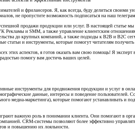
имателей и фрилансеров. Я, как всегда, буду делиться своими 
риалов, не пропустите возможность подписаться на наш телеграм
спешной продажи продукции или услуг. В настоящей статье мы 
VK Рекламы и SMM, а также управление клиентским отношениям
льства до крупных компаний, а также подходы к B2B и B2C сег
ые статьи и инструменты, которые помогут читателям получит
сех этих аспектов, я готов оказать вам свою помощь! Я эксперт в
с радостью помогу вам достичь ваших целей.
ивные инструменты для продвижения продукции и услуг в онла
емографические данные, интересы и поведение пользователей. 
ого медиа-маркетинга), которые помогают устанавливать и подд
рают важную роль в понимании клиента. Они помогают в органи
 компанией. CRM-системы позволяют более эффективно управля
нтов и повышению их лояльности.