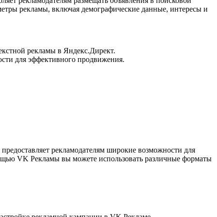
оляет рекламодателям размещать объявления в поисковой
метры рекламы, включая демографические данные, интересы и
екстной рекламы в Яндекс.Директ.
мости для эффективного продвижения.
 предоставляет рекламодателям широкие возможности для
омощью VK Рекламы вы можете использовать различные форматы
настройке рекламной кампании в VK Рекламе.