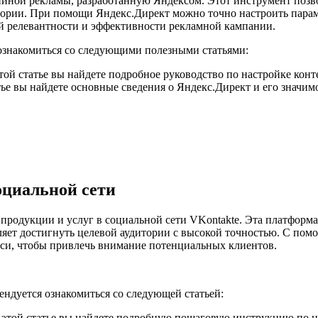
ийной рекламы, разработанную Яндексом. Этот инструмент позв
итории. При помощи Яндекс.Директ можно точно настроить пара
ой релевантности и эффективности рекламной кампании.
ознакомиться со следующими полезными статьями:
ой статье вы найдете подробное руководство по настройке конт
атье вы найдете основные сведения о Яндекс.Директ и его значи
оциальной сети
родукции и услуг в социальной сети VKontakte. Эта платформа
ляет достигнуть целевой аудитории с высокой точностью. С п
иси, чтобы привлечь внимание потенциальных клиентов.
ндуется ознакомиться со следующей статьей:
 этой статье вы найдете подробную пошаговую инструкцию по 