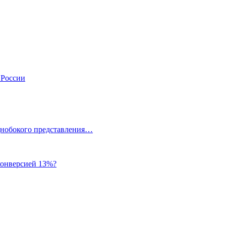
 России
однобокого представления…
 конверсией 13%?