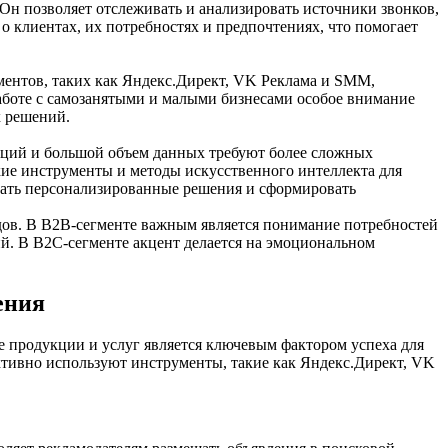
Он позволяет отслеживать и анализировать источники звонков,
клиентах, их потребностях и предпочтениях, что помогает
ментов, таких как Яндекс.Директ, VK Реклама и SMM,
работе с самозанятыми и малыми бизнесами особое внимание
х решений.
раций и большой объем данных требуют более сложных
кие инструменты и методы искусственного интеллекта для
агать персонализированные решения и сформировать
дов. В B2B-сегменте важным является понимание потребностей
й. В B2C-сегменте акцент делается на эмоциональном
ения
е продукции и услуг является ключевым фактором успеха для
ктивно используют инструменты, такие как Яндекс.Директ, VK