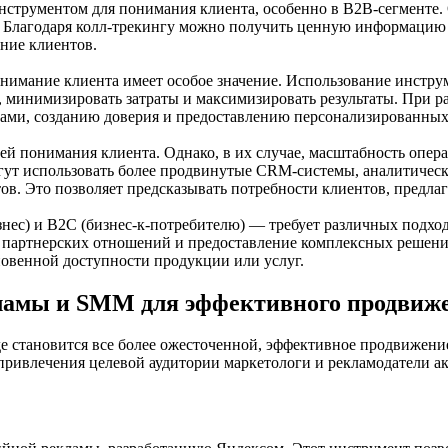
нструментом для понимания клиента, особенно в B2B-сегменте. 
Благодаря колл-трекингу можно получить ценную информацию о 
ние клиентов.
нимание клиента имеет особое значение. Использование инстру
, минимизировать затраты и максимизировать результаты. При 
нтами, созданию доверия и предоставлению персонализированны
ей понимания клиента. Однако, в их случае, масштабность опе
огут использовать более продвинутые CRM-системы, аналитичес
ов. Это позволяет предсказывать потребности клиентов, предл
знес) и B2C (бизнес-к-потребителю) — требует различных подхо
х партнерских отношений и предоставление комплексных решени
новенной доступности продукции или услуг.
кламы и SMM для эффективного продвиж
е становится все более ожесточенной, эффективное продвижени
привлечения целевой аудитории маркетологи и рекламодатели а