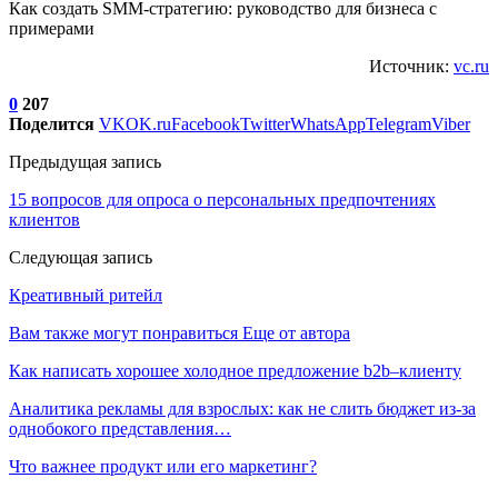
Как создать SMM-стратегию: руководство для бизнеса с
примерами
Источник:
vc.ru
0
207
Поделится
VK
OK.ru
Facebook
Twitter
WhatsApp
Telegram
Viber
Предыдущая запись
15 вопросов для опроса о персональных предпочтениях
клиентов
Следующая запись
Креативный ритейл
Вам также могут понравиться
Еще от автора
Как написать хорошее холодное предложение b2b–клиенту
Аналитика рекламы для взрослых: как не слить бюджет из-за
однобокого представления…
Что важнее продукт или его маркетинг?