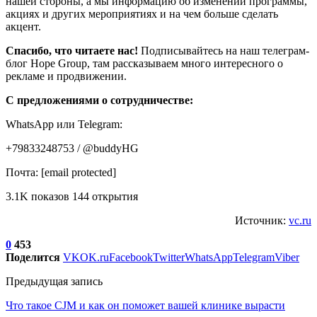
нашей стороны, а мы информацию об изменении программы,
акциях и других мероприятиях и на чем больше сделать
акцент.
Спасибо, что читаете нас!
Подписывайтесь на наш телеграм-
блог Hope Group, там рассказываем много интересного о
рекламе и продвижении.
С предложениями о сотрудничестве:
WhatsApp или Telegram:
+79833248753 / @buddyHG
Почта: [email protected]
3.1K показов 144 открытия
Источник:
vc.ru
0
453
Поделится
VK
OK.ru
Facebook
Twitter
WhatsApp
Telegram
Viber
Предыдущая запись
Что такое CJM и как он поможет вашей клинике вырасти