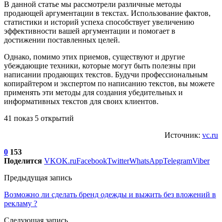
В данной статье мы рассмотрели различные методы
продающей аргументации в текстах. Использование фактов,
статистики и историй успеха способствует увеличению
эффективности вашей аргументации и помогает в
достижении поставленных целей.
Однако, помимо этих приемов, существуют и другие
убеждающие техники, которые могут быть полезны при
написании продающих текстов. Будучи профессиональным
копирайтером и экспертом по написанию текстов, вы можете
применять эти методы для создания убедительных и
информативных текстов для своих клиентов.
41 показ 5 открытий
Источник:
vc.ru
0
153
Поделится
VK
OK.ru
Facebook
Twitter
WhatsApp
Telegram
Viber
Предыдущая запись
Возможно ли сделать бренд одежды и выжить без вложений в
рекламу ?
Следующая запись