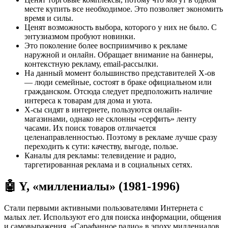
месте купить все необходимое. Это позволяет экономить
время и силы.
Ценят возможность выбора, которого у них не было. С
энтузиазмом пробуют новинки.
Это поколение более восприимчиво к рекламе
наружной и онлайн. Обращает внимание на баннеры,
контекстную рекламу, email-рассылки.
На данный момент большинство представителей X-ов
— люди семейные, состоят в браке официальном или
гражданском. Отсюда следует предположить наличие
интереса к товарам для дома и уюта.
X-сы сидят в интернете, пользуются онлайн-
магазинами, однако не склонны «серфить» ленту
часами. Их поиск товаров отличается
целенаправленностью. Поэтому в рекламе лучше сразу
переходить к сути: качеству, выгоде, пользе.
Каналы для рекламы: телевидение и радио,
таргетированная реклама и в социальных сетях.
🤖 Y, «миллениалы» (1981-1996)
Стали первыми активными пользователями Интернета с
малых лет. Используют его для поиска информации, общения
и самовыражения. «Сарафанное радио» в эпоху миллениалов