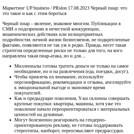
Маркетинг UP business / PRslon 17.08.2023 Черный пиар: что
это такое и как с этим бороться
Черный пиар – явление, знакомое многим. Публикации в
СМИ о подозрениях в нечестной конкуренции,
мошеннических действиях или нелицеприятных
подробностях личной жизни бизнесменов, не подкрепленные
фактами, появляются не так уж и редко. Правда, несет такая
стратегия определенные риски не только для того, на кого
направлена такая пиар-атака, но и для…
Миллениалы готовы тратить деньги не только на самое
необходимое, но и на развлечения (еда, поездки, досуг).
Чтобы привлечь их внимание, используйте
персонификацию, рекомендации и отзывы, апеллируйте
к эмоциональной выгоде и экономьте время
покупателей.
Как и предыдущие поколения, Y-ки склонны совершать
крупные покупки: квартиры, машины, хотя уже это
поколение начало переориентироваться с материальных
ценностей на духовные.
Могут болезненно реагировать на гендерно-
ориентированную рекламу, не готовы поддерживать
стереотипы, наоборот, переосмысляют предрассудки.