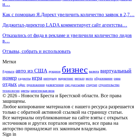
и…
Как с помощью Я.Директ увеличить количество заявок в 2,7…
Диджитал-директор LADA комментирует сайт агентства…
Отказались от фида в рекламе и увеличили количество лидов
в…
Отзывы, собрать и использовать
Метки
бизнес
авто из США
виртуальный
#деньги
аукцион
валюта
номер
игра
гаджеты
интерьер
маркетинг
металл
мото
образование
окна
отдых
офис
приложения
развлечения
смс-рассылки
стартап
строительство
технологии
цветы
шенгенская виза
© 2026 - Новости Бреста и Брестской области. Все права
защищены.
Любое копирование материалов с нашего ресурса разрешается
только с обратной активной ссылкой на страницу статьи.
Все материалы опубликованные на сайте взяты с открытых
источников и других порталов интернета, все права на
авторство принадлежат их законным владельцам.
Sign in