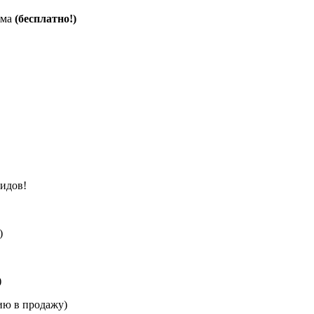
ама
(бесплатно!)
лидов!
)
)
ию в продажу)