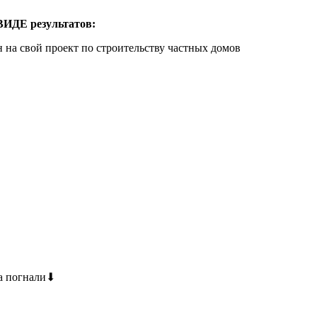
ВИДЕ результатов:
н на свой проект по строительству частных домов
да погнали⬇