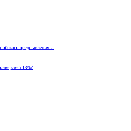
однобокого представления…
 конверсией 13%?