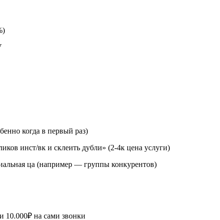
%)
V
енно когда в первый раз)
иков инст/вк и склеить дубли» (2-4к цена услуги)
циальная ца (например — группы конкурентов)
и 10.000₽ на сами звонки