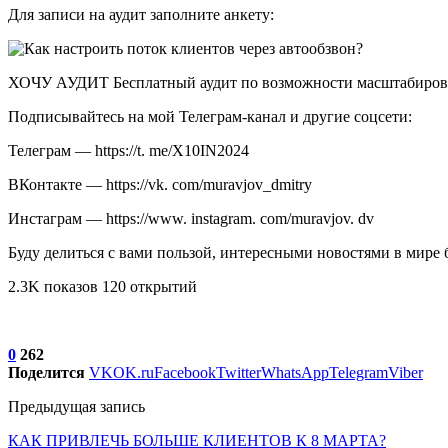
Для записи на аудит заполните анкету:
ХОЧУ АУДИТ Бесплатный аудит по возможности масштабирован
Подписывайтесь на мой Телеграм-канал и другие соцсети:
Телеграм — https://t. me/X10IN2024
ВКонтакте — https://vk. com/muravjov_dmitry
Инстаграм — https://www. instagram. com/muravjov. dv
Буду делиться с вами пользой, интересными новостями в мире 
2.3K показов 120 открытий
0
262
Поделится
VK
OK.ru
Facebook
Twitter
WhatsApp
Telegram
Viber
Предыдущая запись
КАК ПРИВЛЕЧЬ БОЛЬШЕ КЛИЕНТОВ К 8 МАРТА?