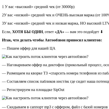
1 У вас «высокий» средний чек (от 30000р)
2У вас «низкий» средний чек и ОЧЕНЬ высокая маржа (от 100
3У вас «низкий» средний чек и низкая маржа, НО высокий LT
Если,
ХОТЯ БЫ ОДИН
, ответ
«ДА»
— вам это подойдет ⬇
Итак, что делать чтобы Автообзвон приносил клиентов:
— Пишем оффер для нашей ЦА
— Наговариваем оффер на диктофон (прикольный процесс, особ
— Размещаем на кворке ТЗ «спарсить номера телефонов из пабл
— Составляем список пабликов инст/вк где сидит наша потен
— Регистрируем на площадке SipOut
— Скидываем в саппорт mp3 с оффером, файл с базой номеров 