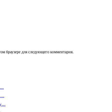
том браузере для следующего комментария.
т…
ии…
ру…