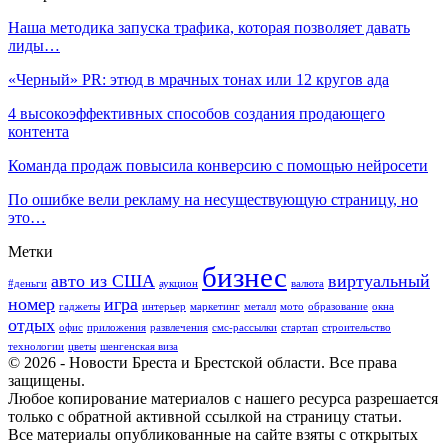
Наша методика запуска трафика, которая позволяет давать
лиды…
«Черный» PR: этюд в мрачных тонах или 12 кругов ада
4 высокоэффективных способов создания продающего
контента
Команда продаж повысила конверсию с помощью нейросети
По ошибке вели рекламу на несуществующую страницу, но
это…
Метки
бизнес
авто из США
виртуальный
#деньги
аукцион
валюта
номер
игра
гаджеты
интерьер
маркетинг
металл
мото
образование
окна
отдых
офис
приложения
развлечения
смс-рассылки
стартап
строительство
технологии
цветы
шенгенская виза
© 2026 - Новости Бреста и Брестской области. Все права
защищены.
Любое копирование материалов с нашего ресурса разрешается
только с обратной активной ссылкой на страницу статьи.
Все материалы опубликованные на сайте взяты с открытых