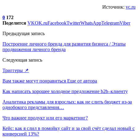
Источник:
vc.ru
0
172
Поделится
VK
OK.ru
Facebook
Twitter
WhatsApp
Telegram
Viber
Предыдущая запись
Построение личного бренда для развития бизнеса / Этапы
продвижения личного бренда
Следующая запись
Триггеры 📌
Вам также могут понравиться
Еще от автора
Как написать хорошее холодное предложение b2b–клиенту
Аналитика рекламы для взрослых: как не слить бюджет из-за
однобокого представления…
Что важнее продукт или его маркетинг?
Кейс: как я слил в помойку сайт и за свой счёт сделал новый с
конверсией 13%?