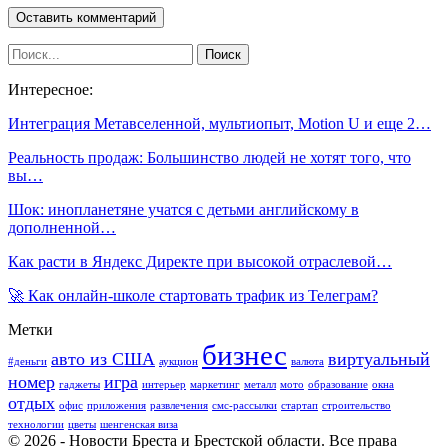
Интересное:
Интеграция Метавселенной, мультиопыт, Motion U и еще 2…
Реальность продаж: Большинство людей не хотят того, что
вы…
Шок: инопланетяне учатся с детьми английскому в
дополненной…
Как расти в Яндекс Директе при высокой отраслевой…
​🚀 Как онлайн-школе стартовать трафик из Телеграм?
Метки
бизнес
авто из США
виртуальный
#деньги
аукцион
валюта
номер
игра
гаджеты
интерьер
маркетинг
металл
мото
образование
окна
отдых
офис
приложения
развлечения
смс-рассылки
стартап
строительство
технологии
цветы
шенгенская виза
© 2026 - Новости Бреста и Брестской области. Все права