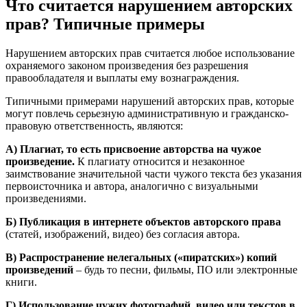
Что считается нарушением авторских
прав? Типичные примеры
Нарушением авторских прав считается любое использование
охраняемого законом произведения без разрешения
правообладателя и выплаты ему вознаграждения.
Типичными примерами нарушений авторских прав, которые
могут повлечь серьезную административную и гражданско-
правовую ответственность, являются:
А) Плагиат, то есть присвоение авторства на чужое
произведение.
К плагиату относится и незаконное
заимствование значительной части чужого текста без указания
первоисточника и автора, аналогично с визуальными
произведениями.
Б) Публикация в интернете объектов авторского права
(статей, изображений, видео) без согласия автора.
В) Распространение нелегальных («пиратских») копий
произведений
– будь то песни, фильмы, ПО или электронные
книги.
Г) Использование чужих фотографий, видео или текстов в