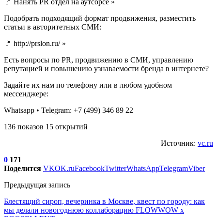
🚩 Нанять PR отдел на аутсорсе »
Подобрать подходящий формат продвижения, разместить
статьи в авторитетных СМИ:
🚩 http://prslon.ru/ »
Есть вопросы по PR, продвижению в СМИ, управлению
репутацией и повышению узнаваемости бренда в интернете?
Задайте их нам по телефону или в любом удобном
мессенджере:
Whatsapp • Telegram: +7 (499) 346 89 22
136 показов 15 открытий
Источник:
vc.ru
0
171
Поделится
VK
OK.ru
Facebook
Twitter
WhatsApp
Telegram
Viber
Предыдущая запись
Блестящий сироп, вечеринка в Москве, квест по городу: как
мы делали новогоднюю коллаборацию FLOWWOW x