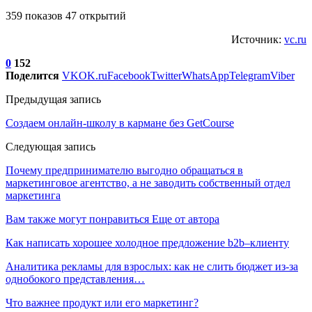
359 показов 47 открытий
Источник:
vc.ru
0
152
Поделится
VK
OK.ru
Facebook
Twitter
WhatsApp
Telegram
Viber
Предыдущая запись
Создаем онлайн-школу в кармане без GetCourse
Следующая запись
Почему предпринимателю выгодно обращаться в
маркетинговое агентство, а не заводить собственный отдел
маркетинга
Вам также могут понравиться
Еще от автора
Как написать хорошее холодное предложение b2b–клиенту
Аналитика рекламы для взрослых: как не слить бюджет из-за
однобокого представления…
Что важнее продукт или его маркетинг?