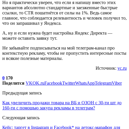
Но я практически уверен, что если я напишу вместо этих
вариантов абсолютно стандартные и заезженные быстрые
ссылки, то CTR пошатнётся от силы на 1%. Ведь самое
главное, что соблюдается релевантность и человек получил то,
что он запрашивал у Яндекса.
А, ну и если нужна будет настройка Яндекс Директа —
можете оставить заявку тут.
Не забывайте подписываться на мой телеграм-канал про
контекстную рекламу, чтобы не пропустить интересные посты
и всякие полезные материалы.
Источник:
vc.ru
0
170
Поделится
VK
OK.ru
Facebook
Twitter
WhatsApp
Telegram
Viber
Предыдущая запись
Как увеличить продажи товара на ВБ и ОЗОН с 30-ти шт до
160-ти с помощью закупа рекламы в телеграм?
Следующая запись
Кейс: таргет в Instagram и Facebook* на детокс-марафон для