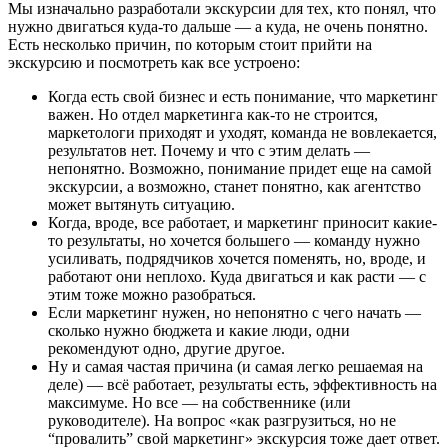
Мы изначально разработали экскурсии для тех, кто понял, что
нужно двигаться куда-то дальше — а куда, не очень понятно.
Есть несколько причин, по которым стоит прийти на
экскурсию и посмотреть как все устроено:
Когда есть свой бизнес и есть понимание, что маркетинг
важен. Но отдел маркетинга как-то не строится,
маркетологи приходят и уходят, команда не вовлекается,
результатов нет. Почему и что с этим делать —
непонятно. Возможно, понимание придет еще на самой
экскурсии, а возможно, станет понятно, как агентство
может вытянуть ситуацию.
Когда, вроде, все работает, и маркетинг приносит какие-
то результаты, но хочется большего — команду нужно
усиливать, подрядчиков хочется поменять, но, вроде, и
работают они неплохо. Куда двигаться и как расти — с
этим тоже можно разобраться.
Если маркетинг нужен, но непонятно с чего начать —
сколько нужно бюджета и какие люди, одни
рекомендуют одно, другие другое.
Ну и самая частая причина (и самая легко решаемая на
деле) — всё работает, результаты есть, эффективность на
максимуме. Но все — на собственнике (или
руководителе). На вопрос «как разгрузиться, но не
“провалить” свой маркетинг» экскурсия тоже дает ответ.