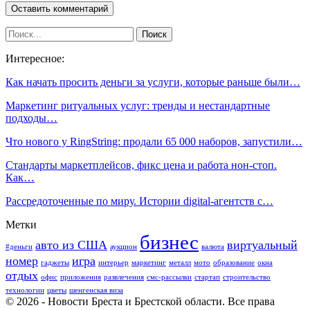
Интересное:
Как начать просить деньги за услуги, которые раньше были…
Маркетинг ритуальных услуг: тренды и нестандартные
подходы…
Что нового у RingString: продали 65 000 наборов, запустили…
Стандарты маркетплейсов, фикс цена и работа нон-стоп.
Как…
Рассредоточенные по миру. Истории digital-агентств с…
Метки
бизнес
авто из США
виртуальный
#деньги
аукцион
валюта
номер
игра
гаджеты
интерьер
маркетинг
металл
мото
образование
окна
отдых
офис
приложения
развлечения
смс-рассылки
стартап
строительство
технологии
цветы
шенгенская виза
© 2026 - Новости Бреста и Брестской области. Все права