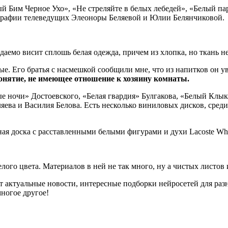
ый Бим Черное Ухо», «Не стреляйте в белых лебедей», «Белый п
графии телеведущих Элеоноры Беляевой и Юлии Белянчиковой.
аемо висит сплошь белая одежда, причем из хлопка, но ткань не
тые. Его братья с насмешкой сообщили мне, что из напитков он у
понятие, не имеющее отношение к хозяину комнаты.
е ночи» Достоевского, «Белая гвардия» Булгакова, «Белый Клык
ева и Василия Белова. Есть несколько виниловых дисков, среди 
ая доска с расставленными белыми фигурами и духи Lacoste Whi
лого цвета. Материалов в ней не так много, ну а чистых листов 
ут актуальные новости, интересные подборки нейросетей для раз
ногое другое!