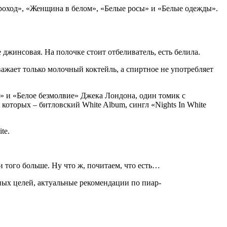
ароход», «Женщина в белом», «Белые росы» и «Белые одежды».
 джинсовая. На полочке стоит отбеливатель, есть белила.
важает только молочный коктейль, а спиртное не употребляет
» и «Белое безмолвие» Джека Лондона, один томик с
которых – битловский White Album, сингл «Nights In White
te.
и того больше. Ну что ж, почитаем, что есть…
ных целей, актуальные рекомендации по пиар-