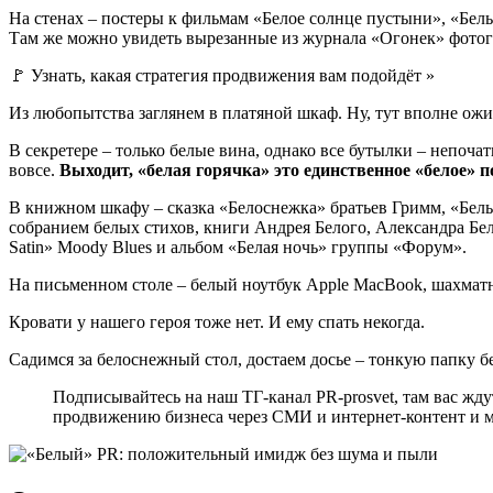
На стенах – постеры к фильмам «Белое солнце пустыни», «Бел
Там же можно увидеть вырезанные из журнала «Огонек» фото
🚩 Узнать, какая стратегия продвижения вам подойдёт »
Из любопытства заглянем в платяной шкаф. Ну, тут вполне ожид
В секретере – только белые вина, однако все бутылки – непоча
вовсе.
Выходит, «белая горячка» это единственное «белое» 
В книжном шкафу – сказка «Белоснежка» братьев Гримм, «Белы
собранием белых стихов, книги Андрея Белого, Александра Беля
Satin» Moody Blues и альбом «Белая ночь» группы «Форум».
На письменном столе – белый ноутбук Apple MacBook, шахматн
Кровати у нашего героя тоже нет. И ему спать некогда.
Садимся за белоснежный стол, достаем досье – тонкую папку бе
Подписывайтесь на наш ТГ-канал PR-prosvet, там вас жд
продвижению бизнеса через СМИ и интернет-контент и м