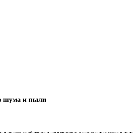
з шума и пыли
 в прессе, сообщения и комментарии в социальных сетях в поис