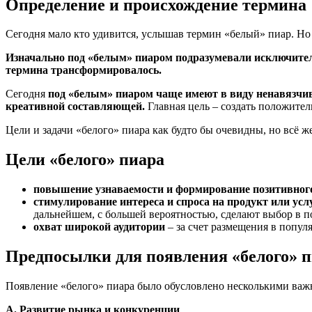
Определение и происхождение термина
Сегодня мало кто удивится, услышав термин «белый» пиар. Но 
Изначально под «белым» пиаром подразумевали исключител
термина трансформировалось.
Сегодня
под «белым» пиаром чаще имеют в виду ненавязчив
креативной составляющей.
Главная цель – создать положите
Цели и задачи «белого» пиара как будто бы очевидны, но всё ж
Цели «белого» пиара
повышение узнаваемости и формирование позитивног
стимулирование интереса и спроса на продукт или ус
дальнейшем, с большей вероятностью, сделают выбор в п
охват широкой аудитории
– за счет размещения в попу
Предпосылки для появления «белого» п
Появление «белого» пиара было обусловлено несколькими ва
А. Развитие рынка и конкуренции