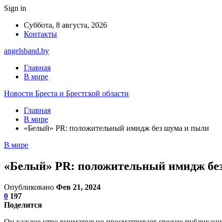
Sign in
Суббота, 8 августа, 2026
Контакты
angelsband.by
Главная
В мире
Новости Бреста и Брестской области
Главная
В мире
«Белый» PR: положительный имидж без шума и пыли
В мире
«Белый» PR: положительный имидж бе
Опубликовано
Фев 21, 2024
0
197
Поделится
Он каждое утро внимательно просматривает свежие публикации