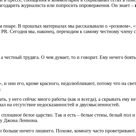
агодарить журналиста или попросить опровержения. Он знает –
 пиаре. В прошлых материалах мы рассказывали о «розовом», «з
PR. Сегодня мы, наконец, переходим к самому честному члену с
 честный трудяга. О чем думает, то и говорит. Ему нечего боятьс
, и они его, кроме красного, недолюбливают, потому что на св
.
ь, у него сейчас много работы (как и всегда), а скрывать ему не
иал на отсутствие недосказанностей и двусмысленностей.
сплошное белое царство. Так и есть – белые стены, белый пол и 
к у Джона Леннона.
 больше ничего лишнего. Похоже, комнату часто проветривают.