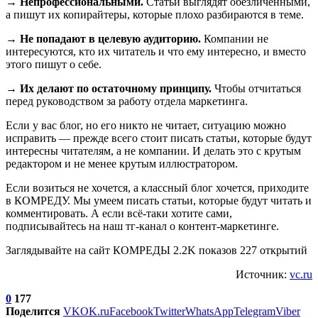
→ Непрофессиональными.
Статьи выглядят обезличенными,
а пишут их копирайтеры, которые плохо разбираются в теме.
→ Не попадают в целевую аудиторию.
Компании не
интересуются, кто их читатель и что ему интересно, и вместо
этого пишут о себе.
→ Их делают по остаточному принципу.
Чтобы отчитаться
перед руководством за работу отдела маркетинга.
Если у вас блог, но его никто не читает, ситуацию можно
исправить — прежде всего стоит писать статьи, которые будут
интересны читателям, а не компании. И делать это с крутым
редактором и не менее крутым иллюстратором.
Если возиться не хочется, а классный блог хочется, приходите
в КОМРЕДУ. Мы умеем писать статьи, которые будут читать и
комментировать. А если всё-таки хотите сами,
подписывайтесь на наш тг-канал о контент-маркетинге.
Заглядывайте на сайт КОМРЕДЫ 2.2K показов 227 открытий
Источник:
vc.ru
0
177
Поделится
VK
OK.ru
Facebook
Twitter
WhatsApp
Telegram
Viber