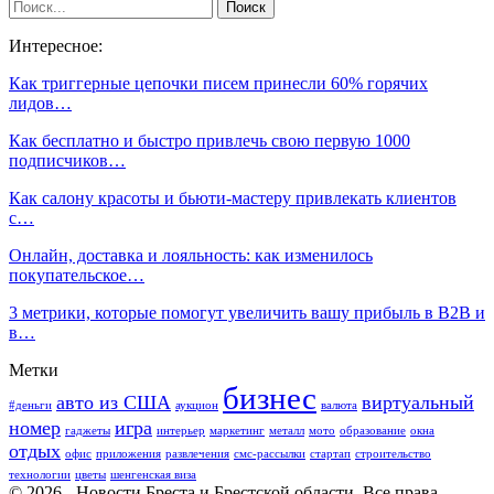
Интересное:
Как триггерные цепочки писем принесли 60% горячих
лидов…
Как бесплатно и быстро привлечь свою первую 1000
подписчиков…
Как салону красоты и бьюти-мастеру привлекать клиентов
с…
Онлайн, доставка и лояльность: как изменилось
покупательское…
3 метрики, которые помогут увеличить вашу прибыль в B2B и
в…
Метки
бизнес
авто из США
виртуальный
#деньги
аукцион
валюта
номер
игра
гаджеты
интерьер
маркетинг
металл
мото
образование
окна
отдых
офис
приложения
развлечения
смс-рассылки
стартап
строительство
технологии
цветы
шенгенская виза
© 2026 - Новости Бреста и Брестской области. Все права