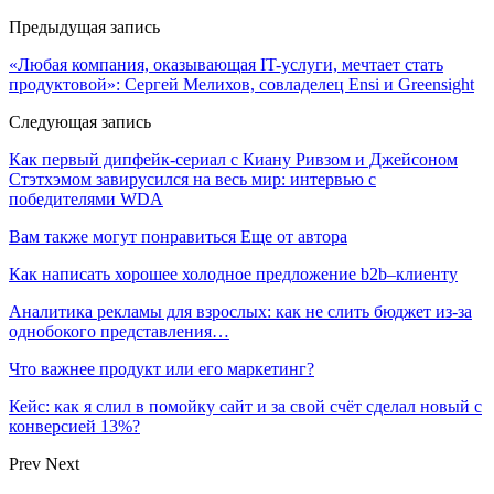
Предыдущая запись
«Любая компания, оказывающая IT-услуги, мечтает стать
продуктовой»: Сергей Мелихов, совладелец Ensi и Greensight
Следующая запись
Как первый дипфейк-сериал с Киану Ривзом и Джейсоном
Стэтхэмом завирусился на весь мир: интервью с
победителями WDA
Вам также могут понравиться
Еще от автора
Как написать хорошее холодное предложение b2b–клиенту
Аналитика рекламы для взрослых: как не слить бюджет из-за
однобокого представления…
Что важнее продукт или его маркетинг?
Кейс: как я слил в помойку сайт и за свой счёт сделал новый с
конверсией 13%?
Prev
Next