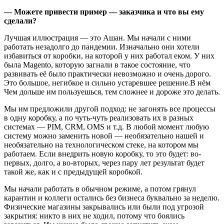
— Можете привести пример — заказчика и что вы ему
сделали?
Лучшая иллюстрация — это Ашан. Мы начали с ними
работать незадолго до пандемии. Изначально они хотели
избавиться от коробки, на которой у них работал еком. У них
была Magento, которую загнали в такое состояние, что
развивать её было практически невозможно и очень дорого.
Это большое, негибкое и сильно устаревшее решение.В нём
Чем дольше им пользуешься, тем сложнее и дороже это делать.
Мы им предложили другой подход: не загонять все процессы
в одну коробку, а по чуть-чуть реализовать их в разных
системах — PIM, CRM, OMS и т.д. В любой момент любую
систему можно заменить новой — необязательно нашей и
необязательно на технологическом стеке, на котором мы
работаем. Если внедрить новую коробку, то это будет: во-
первых, долго, а во-вторых, через пару лет результат будет
такой же, как и с предыдущей коробкой.
Мы начали работать в обычном режиме, а потом грянул
карантин и коллеги остались без бизнеса буквально за неделю.
Физические магазины закрывались или были под угрозой
закрытия: никто в них не ходил, потому что боялись