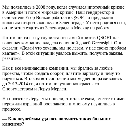
Мы появились в 2008 году, когда случился ипотечный кризис
в Америке и потом мировой кризис. Наш гендиректор и
основатель Егор Волков работал в QSOFT и предложил
коллегам открыть «дочку» в Зеленограде. У него родился сын,
он не хотел ездить из Зеленограда в Москву на работу.
Потом почти сразу случился тот самый кризис. QSOFT как
головная компания, владела основной долей Greensight. Они
сказали: «Делай что хочешь, мы не лезем, у нас своих проблем
хватает». В этой ситуации удалось выжить, получить заказы,
развиться.
Как и все начинающие компании, мы брались за любые
проекты, чтобы создать оборот, платить зарплату и чему-то
научиться. В таком вот состоянии мы медленно развивались
до 2013-2014 гг., а потом получили контракты со
Спортмастером и Леруа Мерлен.
На проекте с Леруа мы поняли, что такое еком, вместе с ними
пережили взрывной рост заказов и многому научились в
процессе.
— Как ноунеймам удалось получить таких больших
клиентов?