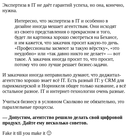
Экспертиза в IT не даёт гарантий успеха, но она, конечно,
нужна.
Интересно, что экспертиза в IT и особенно в
дизайне иногда мешает агентствам. Они исходят
из своего представления о прекрасном и того,
будет ли картинка хорошо смотреться на Бехансе,
и им кажется, что заказчик просит какую-то дичь.
«Профессионалы засмеют за такую вёрстку», «это
неудобно» или «так давно никто не делает» — вот
такое. А заказчик иногда просит то, что просит,
потому что оно лучше решает бизнес-задачи.
И заказчики иногда неправильно думают, что диджитал-
агентство хорошо знает всё IT. Есть разный IT: у CRM для
парикмахерской и Норникеля общее только название, а всё
остальное разное. IT и интернет-технологии очень разные.
Учиться бизнесу в условном Сколково не обязательно, это
параллельные процессы.
— Допустим, агентство решило делать свой цифровой
продукт. Дайте ему несколько советов.
Fake it till you make it 🙂