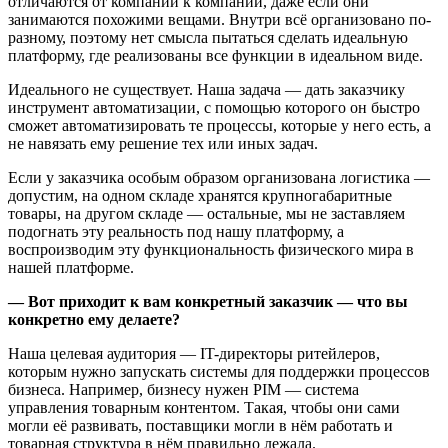
отличаются от компании к компании, даже если они
занимаются похожими вещами. Внутри всё организовано по-
разному, поэтому нет смысла пытаться сделать идеальную
платформу, где реализованы все функции в идеальном виде.
Идеального не существует. Наша задача — дать заказчику
инструмент автоматизации, с помощью которого он быстро
сможет автоматизировать те процессы, которые у него есть, а
не навязать ему решение тех или иных задач.
Если у заказчика особым образом организована логистика —
допустим, на одном складе хранятся крупногабаритные
товары, на другом складе — остальные, мы не заставляем
подогнать эту реальность под нашу платформу, а
воспроизводим эту функциональность физического мира в
нашей платформе.
— Вот приходит к вам конкретный заказчик — что вы
конкретно ему делаете?
Наша целевая аудитория — IT-директоры ритейлеров,
которым нужно запускать системы для поддержки процессов
бизнеса. Например, бизнесу нужен PIM — система
управления товарным контентом. Такая, чтобы они сами
могли её развивать, поставщики могли в нём работать и
товарная структура в нём правильно лежала.