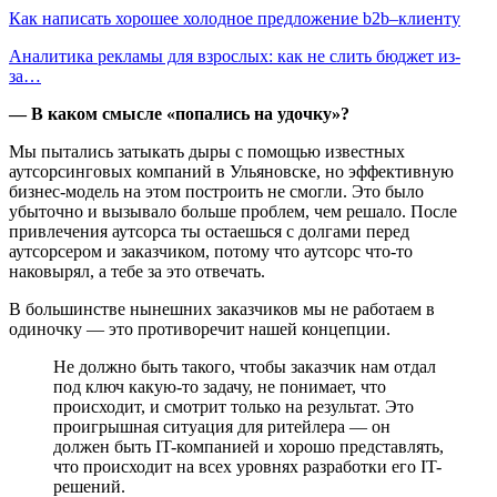
Как написать хорошее холодное предложение b2b–клиенту
Аналитика рекламы для взрослых: как не слить бюджет из-
за…
— В каком смысле «попались на удочку»?
Мы пытались затыкать дыры с помощью известных
аутсорсинговых компаний в Ульяновске, но эффективную
бизнес-модель на этом построить не смогли. Это было
убыточно и вызывало больше проблем, чем решало. После
привлечения аутсорса ты остаешься с долгами перед
аутсорсером и заказчиком, потому что аутсорс что-то
наковырял, а тебе за это отвечать.
В большинстве нынешних заказчиков мы не работаем в
одиночку — это противоречит нашей концепции.
Не должно быть такого, чтобы заказчик нам отдал
под ключ какую-то задачу, не понимает, что
происходит, и смотрит только на результат. Это
проигрышная ситуация для ритейлера — он
должен быть IT-компанией и хорошо представлять,
что происходит на всех уровнях разработки его IT-
решений.