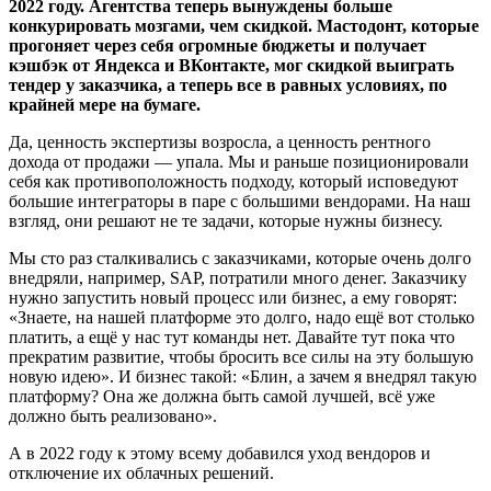
2022 году. Агентства теперь вынуждены больше
конкурировать мозгами, чем скидкой. Мастодонт, которые
прогоняет через себя огромные бюджеты и получает
кэшбэк от Яндекса и ВКонтакте, мог скидкой выиграть
тендер у заказчика, а теперь все в равных условиях, по
крайней мере на бумаге.
Да, ценность экспертизы возросла, а ценность рентного
дохода от продажи — упала. Мы и раньше позиционировали
себя как противоположность подходу, который исповедуют
большие интеграторы в паре с большими вендорами. На наш
взгляд, они решают не те задачи, которые нужны бизнесу.
Мы сто раз сталкивались с заказчиками, которые очень долго
внедряли, например, SAP, потратили много денег. Заказчику
нужно запустить новый процесс или бизнес, а ему говорят:
«Знаете, на нашей платформе это долго, надо ещё вот столько
платить, а ещё у нас тут команды нет. Давайте тут пока что
прекратим развитие, чтобы бросить все силы на эту большую
новую идею». И бизнес такой: «Блин, а зачем я внедрял такую
платформу? Она же должна быть самой лучшей, всё уже
должно быть реализовано».
А в 2022 году к этому всему добавился уход вендоров и
отключение их облачных решений.