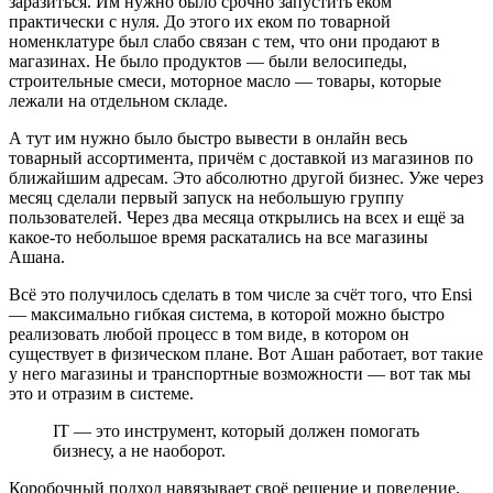
заразиться. Им нужно было срочно запустить еком
практически с нуля. До этого их еком по товарной
номенклатуре был слабо связан с тем, что они продают в
магазинах. Не было продуктов — были велосипеды,
строительные смеси, моторное масло — товары, которые
лежали на отдельном складе.
А тут им нужно было быстро вывести в онлайн весь
товарный ассортимента, причём с доставкой из магазинов по
ближайшим адресам. Это абсолютно другой бизнес. Уже через
месяц сделали первый запуск на небольшую группу
пользователей. Через два месяца открылись на всех и ещё за
какое-то небольшое время раскатались на все магазины
Ашана.
Всё это получилось сделать в том числе за счёт того, что Ensi
— максимально гибкая система, в которой можно быстро
реализовать любой процесс в том виде, в котором он
существует в физическом плане. Вот Ашан работает, вот такие
у него магазины и транспортные возможности — вот так мы
это и отразим в системе.
IT — это инструмент, который должен помогать
бизнесу, а не наоборот.
Коробочный подход навязывает своё решение и поведение.