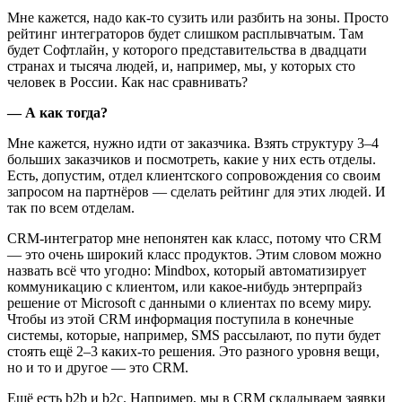
Мне кажется, надо как-то сузить или разбить на зоны. Просто
рейтинг интеграторов будет слишком расплывчатым. Там
будет Софтлайн, у которого представительства в двадцати
странах и тысяча людей, и, например, мы, у которых сто
человек в России. Как нас сравнивать?
— А как тогда?
Мне кажется, нужно идти от заказчика. Взять структуру 3–4
больших заказчиков и посмотреть, какие у них есть отделы.
Есть, допустим, отдел клиентского сопровождения со своим
запросом на партнёров — сделать рейтинг для этих людей. И
так по всем отделам.
CRM-интегратор мне непонятен как класс, потому что CRM
— это очень широкий класс продуктов. Этим словом можно
назвать всё что угодно: Mindbox, который автоматизирует
коммуникацию с клиентом, или какое-нибудь энтерпрайз
решение от Microsoft с данными о клиентах по всему миру.
Чтобы из этой CRM информация поступила в конечные
системы, которые, например, SMS рассылают, по пути будет
стоять ещё 2–3 каких-то решения. Это разного уровня вещи,
но и то и другое — это CRM.
Ещё есть b2b и b2c. Например, мы в CRM складываем заявки