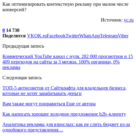
Как оптимизировать контекстную рекламу при малом числе
конверсий?
Источник:
vc.ru
0
14 730
Поделится
VK
OK.ru
Facebook
Twitter
WhatsApp
Telegram
Viber
Предыдущая запись
Коммерческий YouTube канал с нуля. 282 000 просмотров и 15
409 переходов на сайты за 3 месяца. 100% органики, 0%
рекламы
Следующая запись
ТОП-5 антисоветов от Сайткрафта для владельцев бизнеса,
которые не хотят зарабатывать деньги
Вам также могут понравиться
Еще от автора
Как написать хорошее холодное предложение b2b–клиенту
Аналитика рекламы для взрослых: как не слить бюджет из-за
однобокого представления…