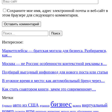
Сохраните мое имя, адрес электронной почты и веб-сайт в
этом браузере для следующего комментария.
Интересное:
Маркетплейсы — братская могила для бизнеса. Разбираемся,
как…
Москва — не Россия: особенности контекстной рекламы в…
Подбирай выгодный инфоповод для нового поста или статьи
В нужное время и место: как автомобильный бренд через…
Как стать соавтором книги, зачем это современному…
Метки
бизнес
авто из США
виртуальный
#деньги
аукцион
валюта
номер
игра
гаджеты
интерьер
маркетинг
металл
мото
образование
окна