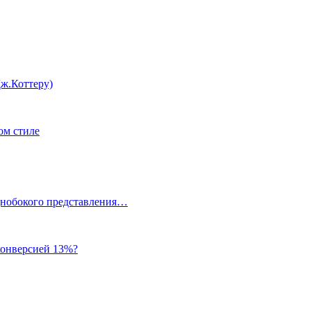
ж.Коттеру)
ом стиле
однобокого представления…
 конверсией 13%?