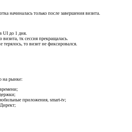
ботка начиналась только после завершения визита.
 UI до 1 дня.
 визита, тк сессия прекращалась.
 терялось, то визит не фиксировался.
о на рынке:
 времени;
держки;
мобильные приложения, smart-tv;
Директ;