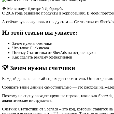
🤚 Меня зовут Дмитрий Добродей.
С 2016 года развиваю продукты в корпорациях. В моем портфел
А сейчас руковожу новым продуктом — Статистика от SberAds
Из этой статьи вы узнаете:
Зачем нужны счетчики
Что такое Clickstream
Почему Статистика от SberAds на острие науки
Как сделать рекламу эффективней
💡 Зачем нужны счетчики
Каждый день на ваш сайт приходят посетители. Они открывают
Собирать такие данные самостоятельно — это расходы на желез
Поэтому на сцену выходят крупные игроки, такие как SberAds,
аналитические инструменты.
Счетчик Статистики от SberAds – это код, который ставится на 
стороне и выдает результат в UI аналитики. Тем самым эконо