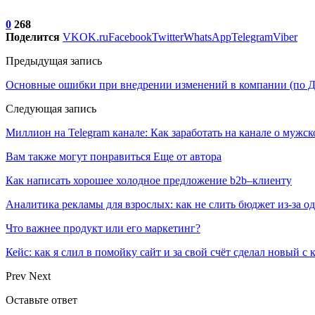
0
268
Поделится
VK
OK.ru
Facebook
Twitter
WhatsApp
Telegram
Viber
Предыдущая запись
Основные ошибки при внедрении изменений в компании (по Д
Следующая запись
Миллион на Telegram канале: Как заработать на канале о мужск
Вам также могут понравиться
Еще от автора
Как написать хорошее холодное предложение b2b–клиенту
Аналитика рекламы для взрослых: как не слить бюджет из-за 
Что важнее продукт или его маркетинг?
Кейс: как я слил в помойку сайт и за свой счёт сделал новый с
Prev
Next
Оставьте ответ