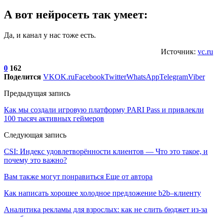
А вот нейросеть так умеет:
Да, и канал у нас тоже есть.
Источник:
vc.ru
0
162
Поделится
VK
OK.ru
Facebook
Twitter
WhatsApp
Telegram
Viber
Предыдущая запись
Как мы создали игровую платформу PARI Pass и привлекли
100 тысяч активных геймеров
Следующая запись
CSI: Индекс удовлетворённости клиентов — Что это такое, и
почему это важно?
Вам также могут понравиться
Еще от автора
Как написать хорошее холодное предложение b2b–клиенту
Аналитика рекламы для взрослых: как не слить бюджет из-за