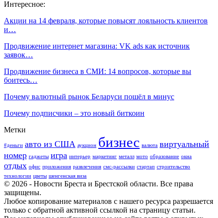
Интересное:
Акции на 14 февраля, которые повысят лояльность клиентов
и…
Продвижение интернет магазина: VK ads как источник
заявок…
Продвижение бизнеса в СМИ: 14 вопросов, которые вы
боитесь…
Почему валютный рынок Беларуси пошёл в минус
Почему подписчики – это новый биткоин
Метки
бизнес
авто из США
виртуальный
#деньги
аукцион
валюта
номер
игра
гаджеты
интерьер
маркетинг
металл
мото
образование
окна
отдых
офис
приложения
развлечения
смс-рассылки
стартап
строительство
технологии
цветы
шенгенская виза
© 2026 - Новости Бреста и Брестской области. Все права
защищены.
Любое копирование материалов с нашего ресурса разрешается
только с обратной активной ссылкой на страницу статьи.