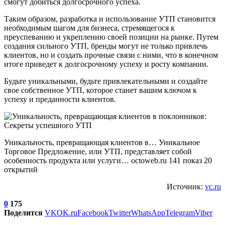
смогут добиться долгосрочного успеха.
Таким образом, разработка и использование УТП становится
необходимым шагом для бизнеса, стремящегося к
преуспеванию и укреплению своей позиции на рынке. Путем
создания сильного УТП, бренды могут не только привлечь
клиентов, но и создать прочные связи с ними, что в конечном
итоге приведет к долгосрочному успеху и росту компании.
Будьте уникальными, будьте привлекательными и создайте
свое собственное УТП, которое станет вашим ключом к
успеху и преданности клиентов.
Уникальность, превращающая клиентов в… Уникальное
Торговое Предложение, или УТП, представляет собой
особенность продукта или услуги… octoweb.ru 141 показ 20
открытий
Источник:
vc.ru
0
175
Поделится
VK
OK.ru
Facebook
Twitter
WhatsApp
Telegram
Viber