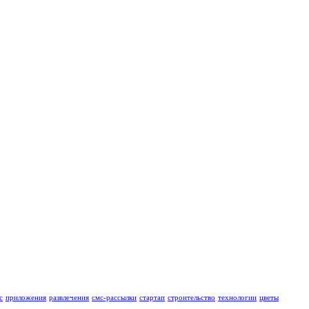
с
приложения
развлечения
смс-рассылки
стартап
строительство
технологии
цветы