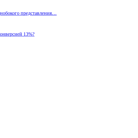
однобокого представления…
 конверсией 13%?