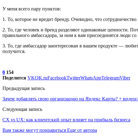
У меня всего пару пунктов:
1. То, которое не вредит бренду. Очевидно, что сотрудничество
2. То, где человек и бренд разделяют одинаковые ценности. П
правильного амбассадора, за ним к вам присоединятся люди с
3. То, где амбассадор заинтересован в вашем продукте — любит 
получится.
0
154
Поделится
VK
OK.ru
Facebook
Twitter
WhatsApp
Telegram
Viber
Предыдущая запись
Зачем добавлять свою организацию на Яндекс Карты? + видеога
Следующая запись
СХ vs UX: как клиентский опыт влияет на прибыль бизнеса
Вам также могут понравиться
Еще от автора