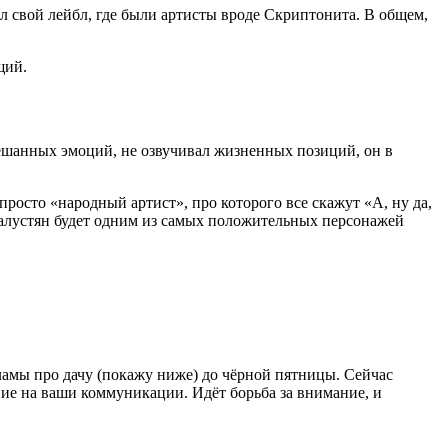
вал свой лейбл, где были артисты вроде Скриптонита. В общем,
щий.
смешанных эмоций, не озвучивал жизненных позиций, он в
росто «народный артист», про которого все скажут «А, ну да,
алустян будет одним из самых положительных персонажей
кламы про дачу (покажу ниже) до чёрной пятницы. Сейчас
ние на ваши коммуникации. Идёт борьба за внимание, и