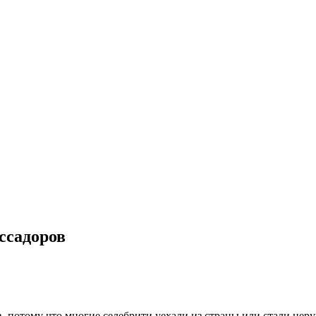
ссадоров
, потому что многие селебрити уехали из страны или стали нер