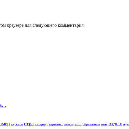
том браузере для следующего комментария.
та…
омер
игра
отдых
гаджеты
интерьер
маркетинг
металл
мото
образование
окна
офи