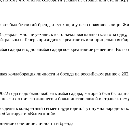
те: был безликий бренд, а тут хоп, и у него появилось лицо. Ж
 февраля многие уехали, кто-то начал высказываться то за одну, 
ейтральных. Теперь приходится креативить или прицельно выбир
мбассадора и одно «амбассадорское креативное решение». Вот о н
чшая коллаборация личности и бренда на российском рынке с 2022
2022 года надо было выбрать амбассадора, который был бы один
Он не сказал ничего лишнего и большинство людей в стране к не
 выделить конкретный сегмент аудитории. Тут нужна народность.
но «Сансару» и «Выпускной».
оничное сочетание личности и бренда.