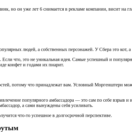
линк, но он уже лет 6 снимается в рекламе компании, висит на г
пулярных людей, а собственных персонажей. У Сбера это кот, а
. Если что, это не уникальная идея. Самые успешный и популяр
иде конфет и годами их пиарит.
остей, потому что принадлежат вам. Условный Моргенштерн може
ривлечение популярного амбассадора — это сам по себе взрыв и 
амбассадор, а сами вынуждены себя усиливать.
олучится что-то успешное в долгосрочной перспективе.
крутым