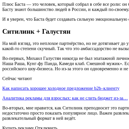
Плюс Баста — это человек, который собрал в себе все роли: он
Басту знают большинство людей в России, и каждый по-своему
И я уверен, что Баста будет создавать сильную эмоциональную
Ситилинк + Галустян
На мой взгляд, это неплохое партнёрство, но не дотягивает до
какой-то степени скучный. Так что это амбассадорство не вызы
Во-первых, Михаил Галустян никогда не был эпатажной личност
Наша Раша, Кунг-фу Панда, Камеди клаб. Смешной мужик». Ес
российского шоу-бизнеса. Но из-за этого он одновременно и не
Сейчас читают
Как написать хорошее холодное предложение b2b–клиенту
Аналитика рекламы для взрослых: как не слить бюджет из-за…
Во-вторых, мне нравится, как Ситилинк преподносит это партн
недостаточно просто показать популярное лицо. Важен развле
развлекательный формат в ней ведёт.
Купить рекламу Отключить