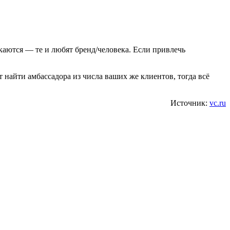
каются — те и любят бренд/человека. Если привлечь
т найти амбассадора из числа ваших же клиентов, тогда всё
Источник:
vc.ru