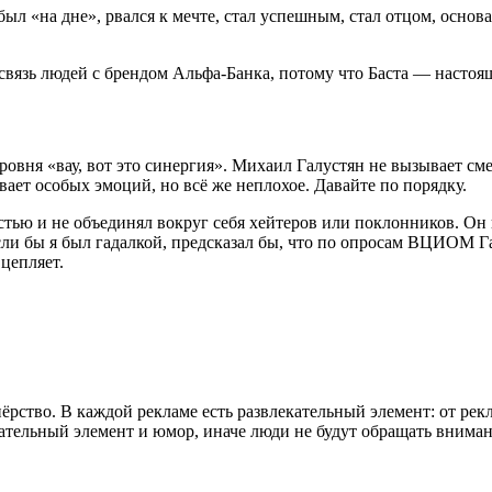
 был «на дне», рвался к мечте, стал успешным, стал отцом, осно
.
 связь людей с брендом Альфа-Банка, потому что Баста — настоя
 уровня «вау, вот это синергия». Михаил Галустян не вызывает 
вает особых эмоций, но всё же неплохое. Давайте по порядку.
ью и не объединял вокруг себя хейтеров или поклонников. Он п
ли бы я был гадалкой, предсказал бы, что по опросам ВЦИОМ Г
 цепляет.
ёрство. В каждой рекламе есть развлекательный элемент: от ре
кательный элемент и юмор, иначе люди не будут обращать внима