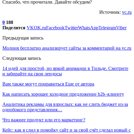
Спасибо, что прочитали. Давайте обсудим?
Источник:
vc.ru
0
188
Поделится
VK
OK.ru
Facebook
Twitter
WhatsApp
Telegram
Viber
Предыдущая запись
Молния бесплатно анализирует сайты за комментарий на vc.ru
Следующая запись
14 идей для простой, но яркой анимации в Тильде. Смотрите
и забирайте на свои лендосы
Вам также могут понравиться
Еще от автора
Как написать хорошее холодное предложение b2b–клиенту
Аналитика рекламы для взрослых: как не слить бюджет из-за
однобокого представления…
Что важнее продукт или его маркетинг?
Кейс: как я слил в помойку сайт и за свой счёт сделал новый с