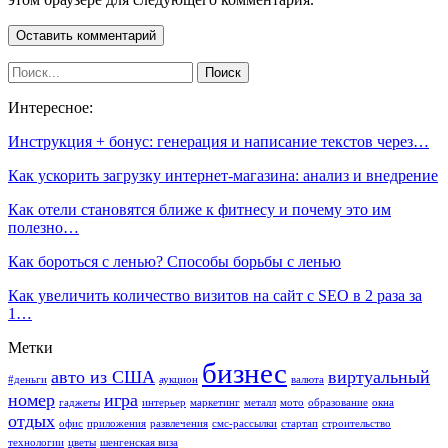
Интересное:
Инструкция + бонус: генерация и написание текстов через…
Как ускорить загрузку интернет-магазина: анализ и внедрение
Как отели становятся ближе к фитнесу и почему это им
полезно…
Как бороться с ленью? Способы борьбы с ленью
Как увеличить количество визитов на сайт с SEO в 2 раза за
1…
Метки
бизнес
авто из США
виртуальный
#деньги
аукцион
валюта
номер
игра
гаджеты
интерьер
маркетинг
металл
мото
образование
окна
отдых
офис
приложения
развлечения
смс-рассылки
стартап
строительство
технологии
цветы
шенгенская виза