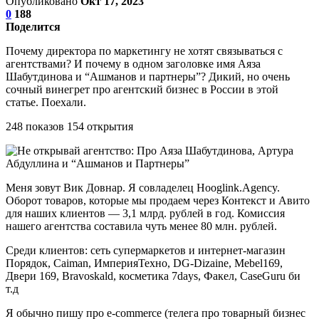
Опубликовано
Окт 17, 2023
0
188
Поделится
Почему директора по маркетингу не хотят связываться с
агентствами? И почему в одном заголовке имя Аяза
Шабутдинова и “Ашманов и партнеры”? Дикий, но очень
сочный винегрет про агентский бизнес в России в этой
статье. Поехали.
248 показов 154 открытия
Меня зовут Вик Довнар. Я совладелец Hooglink.Agency.
Оборот товаров, которые мы продаем через Контекст и Авито
для наших клиентов — 3,1 млрд. рублей в год. Комиссия
нашего агентства составила чуть менее 80 млн. рублей.
Среди клиентов: сеть супермаркетов и интернет-магазин
Порядок, Caiman, ИмперияТехно, DG-Dizaine, Mebel169,
Двери 169, Bravoskald, косметика 7days, Факел, CaseGuru би
т.д
Я обычно пишу про e-commerce (телега про товарный бизнес