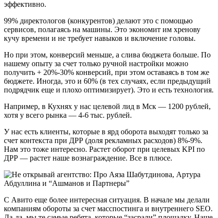
эффективно.
99% директологов (конкурентов) делают это с помощью
сервисов, полагаясь на машины. Это экономит им хренову
кучу времени и не требует навыков и включение головы.
Но при этом, конверсий меньше, а слива бюджета больше. По
нашему опыту за счет только ручной настройки можно
получить + 20%-30% конверсий, при этом оставаясь в том же
бюджете. Иногда, это и 60% (в тех случаях, если предыдущий
подрядчик еще и плохо оптимизирует). Это и есть технология.
Например, в Кухнях у нас целевой лид в Мск — 1200 рублей,
хотя у всего рынка — 4-6 тыс. рублей.
У нас есть клиенты, которые в ярд оборота выходят только за
счет контекста при ДРР (доля рекламных расходов) 8%-9%.
Нам это тоже интересно. Растет оборот при целевых KPI по
ДРР — растет наше вознаграждение. Все в плюсе.
С Авито еще более интересная ситуация. В начале мы делали
компаниям обороты за счет масспостинга и внутреннего SEO.
Да-да, мы те самые ребята, которые “засрали” площадку. Наше