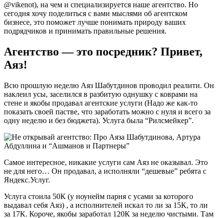
@vikenot), на чем и специализируется наше агентство. Но
сегодня хочу поделиться с вами мыслями об агентском
бизнесе, это поможет лучше понимать природу ваших
подрядчиков и принимать правильные решения.
Агентство — это посредник? Привет,
Аяз!
Всю прошлую неделю Аяз Шабутдинов проводил реалити. Он
наклеил усы, заселился в разбитую однушку с коврами на
стене и якобы продавал агентские услуги (Надо же как-то
показать своей пастве, что заработать можно с нуля и всего за
одну неделю и без бюджета). Услуга была “Рилсмейкер”.
Самое интересное, никакие услуги сам Аяз не оказывал. Это
не для него… Он продавал, а исполняли “дешевые” ребята с
Яндекс.Услуг.
Услуга стоила 50К (у ноунейм парня с усами за которого
выдавал себя Аяз) , а исполнителей искал то ли за 15К, то ли
за 17К. Короче, якобы заработал 120К за неделю чистыми. Там