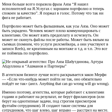
Меня больше всего поразила фраза Аяза “Я нашел
исполнителей на Я.Услугах с хорошим портфолио и теперь
спокоен за качество”. Я поржал в голос. Потому что так ни
фига не работает.
Портфолио может быть фальшивым, как усы Аяза. Оно может
быть украдено. Человек может плохо коммуницировать с
клиентами. Он может взять предоплату и исчезнуть. Он
может не скинуть файлы после работы. Может быть вялым на
съемках (помним, что услуги рилсмейкера, а они участвуют в
записи Reels), не креативным на монтаже и т.д. и т.п. Это все
не поймешь по портфолио.
В агентском бизнесе лучше всего раскрывается закон Мерфи
— «Если что-нибудь может пойти не так, оно обязательно
пойдёт не так» (англ. Anything that can go wrong will go wrong).
Именно поэтому, агентства, которые работают с клиентами
годами и работают на результат, не берут фрилансеров (или
берут на однотипные задачи, под строгим присмотром
фултайм сотрудников). И создают такие системы для
сотрудников, что шаг влево, шаг вправо — расстрел на месте.