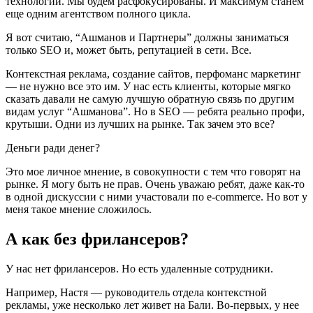
технологий. Мы будем расфокусированы. И максимум станем
еще одним агентством полного цикла.
Я вот считаю, “Ашманов и Партнеры” должны заниматься
только SEO и, может быть, репутацией в сети. Все.
Контекстная реклама, создание сайтов, перфоманс маркетинг
— не нужно все это им. У нас есть клиенты, которые мягко
сказать давали не самую лучшую обратную связь по другим
видам услуг “Ашманова”. Но в SEO — ребята реально профи,
крутыши. Одни из лучших на рынке. Так зачем это все?
Деньги ради денег?
Это мое личное мнение, в совокупности с тем что говорят на
рынке. Я могу быть не прав. Очень уважаю ребят, даже как-то
в одной дискуссии с ними участовали по e-commerce. Но вот у
меня такое мнение сложилось.
А как без фрилансеров?
У нас нет фрилансеров. Но есть удаленные сотрудники.
Например, Настя — руководитель отдела контекстной
рекламы, уже несколько лет живет на Бали. Во-первых, у нее