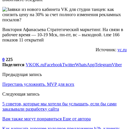
Виктория Афанасьева Стратегический маркетинг. На связи в
рабочее время — 10-19 Мск, пн-пт, вс – выходной. t.me 166
показов 11 открытий
Источник:
vc.ru
0
225
Поделится
VK
OK.ru
Facebook
Twitter
WhatsApp
Telegram
Viber
Предыдущая запись
Перестань усложнять. MVP для всех
Следующая запись
5 советов, которые мы хотели бы услышать, если бы сами
заказывали разработку сайта
Вам также могут понравиться
Еще от автора
Как написать хорошее холодное предложение b2b–клиенту