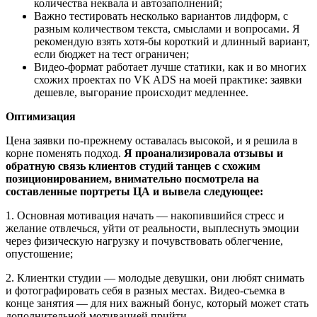
количества неквала и автозаполнений;
Важно тестировать несколько вариантов лидформ, с
разным количеством текста, смыслами и вопросами. Я
рекомендую взять хотя-бы короткий и длинный вариант,
если бюджет на тест ограничен;
Видео-формат работает лучше статики, как и во многих
схожих проектах по VK ADS на моей практике: заявки
дешевле, выгорание происходит медленнее.
Оптимизация
Цена заявки по-прежнему оставалась высокой, и я решила в
корне поменять подход.
Я проанализировала отзывы и
обратную связь клиентов студий танцев с схожим
позиционированием, внимательно посмотрела на
составленные портреты ЦА и вывела следующее:
1. Основная мотивация начать — накопившийся стресс и
желание отвлечься, уйти от реальности, выплеснуть эмоции
через физическую нагрузку и почувствовать облегчение,
опустошение;
2. Клиентки студии — молодые девушки, они любят снимать
и фотографировать себя в разных местах. Видео-съемка в
конце занятия — для них важный бонус, который может стать
дополнительной мотивацией прийти.