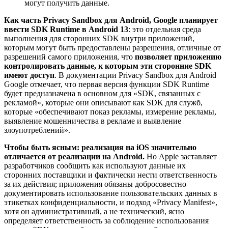
могут получить данные.
Как часть Privacy Sandbox для Android, Google планирует
ввести SDK Runtime в Android 13
: это отдельная среда
выполнения для сторонних SDK внутри приложений,
которым могут быть предоставлены разрешения, отличные от
разрешений самого приложения, что
позволяет приложению
контролировать данные, к которым эти сторонние SDK
имеют доступ
. В документации Privacy Sandbox для Android
Google отмечает, что первая версия функции SDK Runtime
будет предназначена в основном для «SDK, связанных с
рекламой», которые они описывают как SDK для служб,
которые «обеспечивают показ рекламы, измерение рекламы,
выявление мошенничества в рекламе и выявление
злоупотреблений».
Чтобы быть ясным: реализация на iOS значительно
отличается от реализации на Android.
Но Apple заставляет
разработчиков сообщить как используют данные их
сторонних поставщики и фактически нести ответственность
за их действия; приложения обязаны добросовестно
документировать использование пользовательских данных в
этикетках конфиденциальности, и подход «Privacy Manifest»,
хотя он административный, а не технический, ясно
определяет ответственность за соблюдение использования