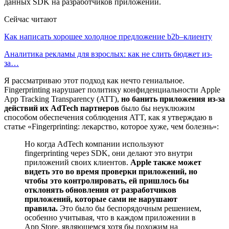
данных SDK на разработчиков приложений.
Сейчас читают
Как написать хорошее холодное предложение b2b–клиенту
Аналитика рекламы для взрослых: как не слить бюджет из-
за…
Я рассматриваю этот подход как нечто гениальное.
Fingerprinting нарушает политику конфиденциальности Apple
App Tracking Transparency (ATT),
но банить приложения из-за
действий их AdTech партнеров
было бы неуклюжим
способом обеспечения соблюдения ATT, как я утверждаю в
статье «Fingerprinting: лекарство, которое хуже, чем болезнь»:
Но когда AdTech компании используют
fingerprinting через SDK, они делают это внутри
приложений своих клиентов.
Apple также может
видеть это во время проверки приложений, но
чтобы это контролировать, ей пришлось бы
отклонять обновления от разработчиков
приложений, которые сами не нарушают
правила.
Это было бы беспорядочным решением,
особенно учитывая, что в каждом приложении в
App Store, являющемся хотя бы похожим на