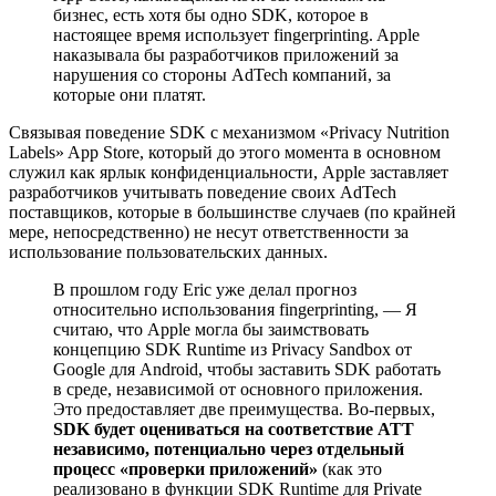
бизнес, есть хотя бы одно SDK, которое в
настоящее время использует fingerprinting. Apple
наказывала бы разработчиков приложений за
нарушения со стороны AdTech компаний, за
которые они платят.
Связывая поведение SDK с механизмом «Privacy Nutrition
Labels» App Store, который до этого момента в основном
служил как ярлык конфиденциальности, Apple заставляет
разработчиков учитывать поведение своих AdTech
поставщиков, которые в большинстве случаев (по крайней
мере, непосредственно) не несут ответственности за
использование пользовательских данных.
В прошлом году Eric уже делал прогноз
относительно использования fingerprinting, — Я
считаю, что Apple могла бы заимствовать
концепцию SDK Runtime из Privacy Sandbox от
Google для Android, чтобы заставить SDK работать
в среде, независимой от основного приложения.
Это предоставляет две преимущества. Во-первых,
SDK будет оцениваться на соответствие ATT
независимо, потенциально через отдельный
процесс «проверки приложений»
(как это
реализовано в функции SDK Runtime для Private