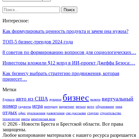
Интересное:
Как формулировать ценность продукта и зачем она нужна?
ТОП-5 бизнес-трендов 2024 года
8 советов по формированию вопросов для социологических…
Инвесторы вложили $12 млрд в ИИ-проект Джеффа Безоса:…
Как бизнесу выбрать стратегию продвижения, которая
принесет…
Метки
бизнес
авто из США
виртуальный
#деньги
аукцион
валюта
номер
игра
гаджеты
интерьер
маркетинг
металл
мото
образование
окна
отдых
офис
приложения
развлечения
смс-рассылки
стартап
строительство
технологии
цветы
шенгенская виза
© 2026 - Новости Бреста и Брестской области. Все права
защищены.
Любое копирование материалов с нашего ресурса разрешается