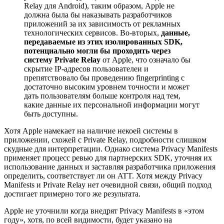
Relay для Android), таким образом, Apple не
должна была бы наказывать разработчиков
приложений за их зависимость от рекламных
технологических сервисов. Во-вторых,
данные,
передаваемые из этих изолированных SDK,
потенциально могли бы проходить через
систему Private Relay
от Apple, что означало бы
скрытие IP-адресов пользователеи и
препятствовало бы проведению fingerprinting с
достаточно высоким уровнем точности и может
дать пользователям больше контроля над тем,
какие данные их персональной информации могут
быть доступны.
Хотя Apple намекает на наличие некоей системы в
приложении, схожей с Private Relay, подробности слишком
скудные для интерпретации. Однако система Privacy Manifests
применяет процесс ревью для партнерских SDK, уточняя их
использование данных и заставляя разработчика приложения
определить, соответствует ли он ATT. Хотя между Privacy
Manifests и Private Relay нет очевидной связи, общий подход
достигает примерно того же результата.
Apple не уточнили когда внедрят Privacy Manifests в «этом
году», хотя, по всей видимости, будет указано на