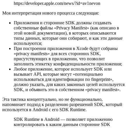
https://developer.apple.com/news/?id=av1nevon
Моя интерпретация нового процесса следующая:
Приложения и сторонние SDK должны создавать
собственные файлы «Privacy Manifest» (как описано в
этой новой документации), в которых описываются
типы данных, которые они собирают, и как эти данные
используются;
При построении приложения в Xcode будут собраны
«privacy manifests» для всех сторонних SDK,
присутствующих в приложении, что позволит
заполнить этикетку конфиденциальности приложения;
Любое приложение, которое использует SDK или
вызывает API, которые могут «потенциально
использоваться для идентификации по fingerprint»,
должно указать, для каких законных целей используется
SDK, и объявить это в собственном «privacy manifest».
Эта тактика концептуально, но не функционально,
напоминает подход к разделению разрешений SDK, который
используется в Android с его SDK Runtime.
SDK Runtime в Android — позволяет приложению
контролировать к каким данным сторонние SDK