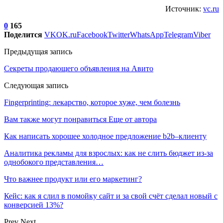
Источник:
vc.ru
0
165
Поделится
VK
OK.ru
Facebook
Twitter
WhatsApp
Telegram
Viber
Предыдущая запись
Секреты продающего объявления на Авито
Следующая запись
Fingerprinting: лекарство, которое хуже, чем болезнь
Вам также могут понравиться
Еще от автора
Как написать хорошее холодное предложение b2b–клиенту
Аналитика рекламы для взрослых: как не слить бюджет из-за
однобокого представления…
Что важнее продукт или его маркетинг?
Кейс: как я слил в помойку сайт и за свой счёт сделал новый с
конверсией 13%?
Prev
Next