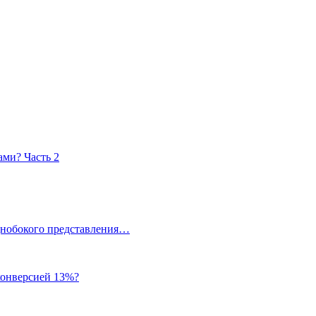
ами? Часть 2
однобокого представления…
 конверсией 13%?