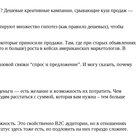
тов? Дешевые креативные кампании, срывающие куш продаж —
тируют множество гипотез (как правило дешевых), чтобы
, которые приносили продажи. Там, где при старых объявлениях
то и больше) роста в кейсах американских маркетологов. В
зовой связки “спрос и предложение”. И могу сказать, почему
 деньги — есть желание и возможность их потратить. Чем
ям расстаться с суммой, которая вам нужна – тем больше
ожность. Это свойственно B2C аудитории, но в отношениях
тус здесь тоже есть, но подловить на них гораздо сложнее.