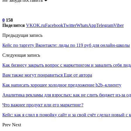
Не забудь поставить ❤
0
158
Поделится
VK
OK.ru
Facebook
Twitter
WhatsApp
Telegram
Viber
Предыдущая запись
Кейс по таргету Вконтакте: лиды по 119 руб для онлайн-школы
Следующая запись
Как бизнесу закрыть вопрос с маркетингом и завалить себя лид
Вам также могут понравиться
Еще от автора
Как написать хорошее холодное предложение b2b–клиенту
Аналитика рекламы для взрослых: как не слить бюджет из-за 
Что важнее продукт или его маркетинг?
Кейс: как я слил в помойку сайт и за свой счёт сделал новый с
Prev
Next