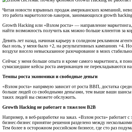
Читая новости взрывных продаж американских компаний, нево
это работа маркетологов-хакеров, занимающихся growth hacking
Growth Hacking или «Взлом роста» — направление маркетинга
найти возможность получить как можно больше клиентов за ко
Девять лет назад, начиная карьеру в солидном рекламном аген
был ноль, у меня было +2, на результативных кампаниях +4. Но
воздухе висело невысказанное разочарование в моих стабильн
Сейчас у меня больше опыта и кроме самого маркетинга, я по
сумасшедшие кейсы роста американцев не перекладываются на на
Темпы роста экономики и свободные деньги
«Взлом роста» напрямую зависит от роста ВВП, достатка средн
больше людей со свободными деньгами, тем выше ваши шансы н
таких людей вы сможете обслужить.
Growth Hacking не работает в тяжелом B2B
Например, в веб-разработке на заказ. «Взлом роста» работает
бизнес-бизнес принятие решения разделено между несколькими 
Тем более в осторожном российском бизнесе, где сто раз подум