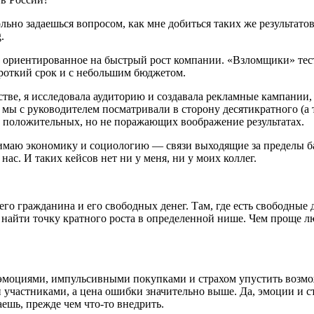
льно задаешься вопросом, как мне добиться таких же результа
.
, ориентированное на быстрый рост компании. «Взломщики» тес
роткий срок и с небольшим бюджетом.
тстве, я исследовала аудиторию и создавала рекламные кампании
 мы с руководителем посматривали в сторону десятикратного (а 
о положительных, но не поражающих воображение результатах.
нимаю экономику и социологию — связи выходящие за пределы ба
с. И таких кейсов нет ни у меня, ни у моих коллег.
его гражданина и его свободных денег. Там, где есть свободные
айти точку кратного роста в определенной нише. Чем проще люд
 с эмоциями, импульсивными покупками и страхом упустить возм
участниками, а цена ошибки значительно выше. Да, эмоции и ста
аешь, прежде чем что-то внедрить.