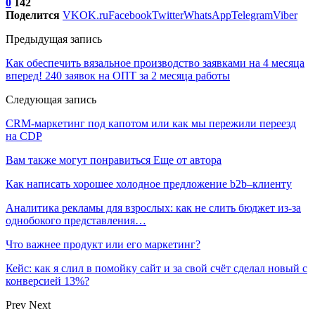
0
142
Поделится
VK
OK.ru
Facebook
Twitter
WhatsApp
Telegram
Viber
Предыдущая запись
Как обеспечить вязальное производство заявками на 4 месяца
вперед! 240 заявок на ОПТ за 2 месяца работы
Следующая запись
CRM-маркетинг под капотом или как мы пережили переезд
на CDP
Вам также могут понравиться
Еще от автора
Как написать хорошее холодное предложение b2b–клиенту
Аналитика рекламы для взрослых: как не слить бюджет из-за
однобокого представления…
Что важнее продукт или его маркетинг?
Кейс: как я слил в помойку сайт и за свой счёт сделал новый с
конверсией 13%?
Prev
Next