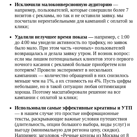
Исключили малоконверсионную аудиторию
—
например, пользователей, которые совершили более 7
визитов с рекламы, но так и не оставили заявку. мы
посчитали нерентабельными для кампаний с оплатой за
клики;
Удалили нелучшее время показа —
например, с 1:00
до 4:00 мы увидели активность по трафику, но заявок
было мало. При этом часть «ночных» пользователей
возвращалась и делала заявку утром. И возник вопрос:
если мы лишим потенциальных клиентов этого первого
ночного касания с рекламой больше приобретем или
потеряем? Провели эксперимент в нескольких
кампаниях — количество обращений в них снизилось
меньше чем на 1%, а их стоимость на 4%. Пусть цифры
небольшие, но в такой ситуации любая оптимизация
хороша. Поэтому масштабировали решение на все
кампании с оплатой за клики;
Использовали самые эффективные креативы и УТП
— в нашем случае это простые информационные
тексты, раскрывающие важные условия путешествия
(длительность, опции большого выбора, виды услуг) и
выгоду (минимальную для региона цену, скидки).
Например: заголовок «Речные круизы из Москвы от 8