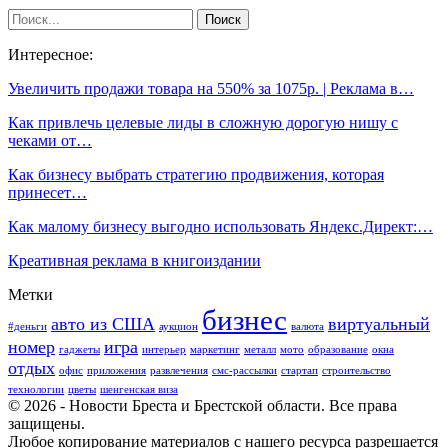
Интересное:
Увеличить продажи товара на 550% за 1075р. | Реклама в…
Как привлечь целевые лиды в сложную дорогую нишу с
чеками от…
Как бизнесу выбрать стратегию продвижения, которая
принесет…
Как малому бизнесу выгодно использовать Яндекс.Директ:…
Креативная реклама в книгоиздании
Метки
бизнес
авто из США
виртуальный
#деньги
аукцион
валюта
номер
игра
гаджеты
интерьер
маркетинг
металл
мото
образование
окна
отдых
офис
приложения
развлечения
смс-рассылки
стартап
строительство
технологии
цветы
шенгенская виза
© 2026 - Новости Бреста и Брестской области. Все права
защищены.
Любое копирование материалов с нашего ресурса разрешается