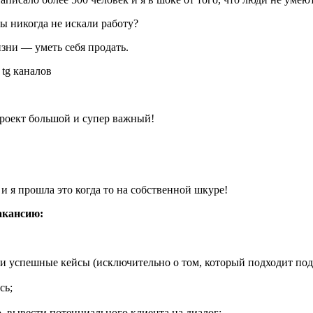
ы никогда не искали работу?
изни — уметь себя продать.
 tg каналов
проект большой и супер важный!
 и я прошла это когда то на собственной шкуре!
акансию:
ыли успешные кейсы (исключительно о том, который подходит по
сь;
, вывести потенциального клиента на диалог;