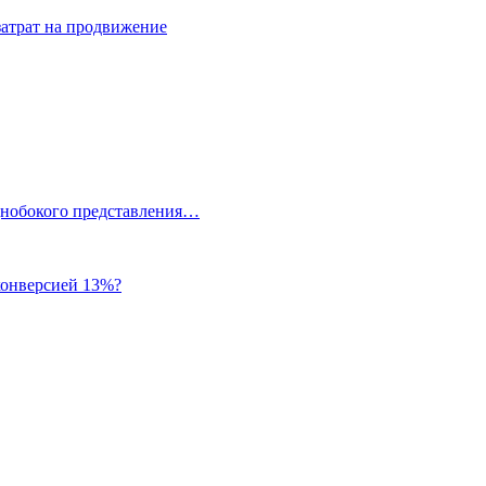
затрат на продвижение
однобокого представления…
 конверсией 13%?