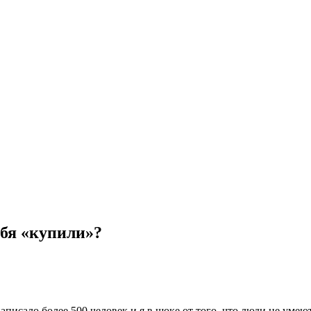
ебя «купили»?
исало более 500 человек и я в шоке от того, что люди не умею