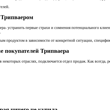
елей.
с Трипваером
ера- устранить первые страхи и сомнения потенциального клиен
.
ным продуктом в зависимости от конкретной ситуации, специфи
зе покупателей Трипваера
 в некоторых отраслях, подключается отдел продаж. Как всегда,
рая ничего не купила