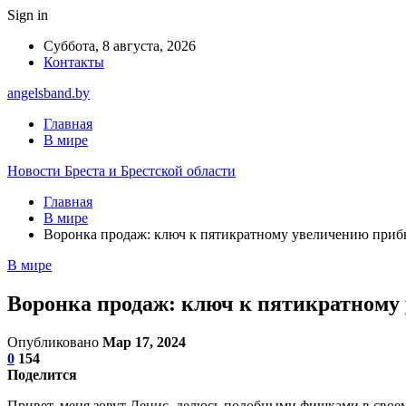
Sign in
Суббота, 8 августа, 2026
Контакты
angelsband.by
Главная
В мире
Новости Бреста и Брестской области
Главная
В мире
Воронка продаж: ключ к пятикратному увеличению при
В мире
Воронка продаж: ключ к пятикратному
Опубликовано
Мар 17, 2024
0
154
Поделится
Привет, меня зовут Денис, делюсь подобными фишками в своем