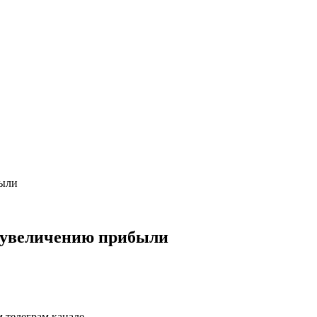
были
 увеличению прибыли
 телеграм канале.