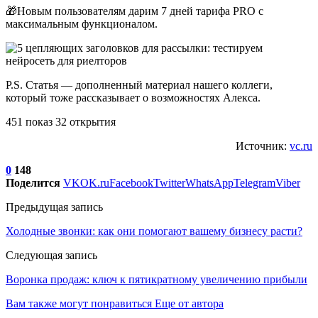
🎁Новым пользователям дарим 7 дней тарифа PRO с
максимальным функционалом.
P.S. Статья — дополненный материал нашего коллеги,
который тоже рассказывает о возможностях Алекса.
451 показ 32 открытия
Источник:
vc.ru
0
148
Поделится
VK
OK.ru
Facebook
Twitter
WhatsApp
Telegram
Viber
Предыдущая запись
Холодные звонки: как они помогают вашему бизнесу расти?
Следующая запись
Воронка продаж: ключ к пятикратному увеличению прибыли
Вам также могут понравиться
Еще от автора