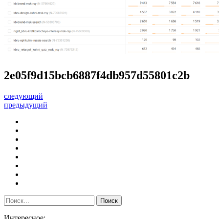
2e05f9d15bcb6887f4db957d55801c2b
следующий
предыдущий
Интересное: