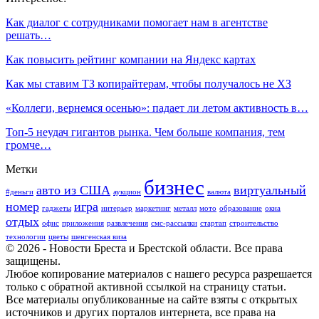
Как диалог с сотрудниками помогает нам в агентстве
решать…
Как повысить рейтинг компании на Яндекс картах
Как мы ставим ТЗ копирайтерам, чтобы получалось не ХЗ
«Коллеги, вернемся осенью»: падает ли летом активность в…
Топ-5 неудач гигантов рынка. Чем больше компания, тем
громче…
Метки
бизнес
авто из США
виртуальный
#деньги
аукцион
валюта
номер
игра
гаджеты
интерьер
маркетинг
металл
мото
образование
окна
отдых
офис
приложения
развлечения
смс-рассылки
стартап
строительство
технологии
цветы
шенгенская виза
© 2026 - Новости Бреста и Брестской области. Все права
защищены.
Любое копирование материалов с нашего ресурса разрешается
только с обратной активной ссылкой на страницу статьи.
Все материалы опубликованные на сайте взяты с открытых
источников и других порталов интернета, все права на