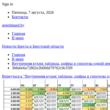
Sign in
Пятница, 7 августа, 2026
Контакты
angelsband.by
Главная
В мире
Новости Бреста и Брестской области
Главная
В мире
Внутренняя кухня: таблицы, цифры и гипотезы одной р
3b8a6e6a72802e2b00dd79762c9e35f9
Вернуться к "Внутренняя кухня: таблицы, цифры и гипотезы 