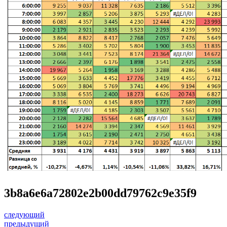
3b8a6e6a72802e2b00dd79762c9e35f9
следующий
предыдущий