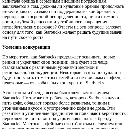
капитала бренда к серьезным внешним потрясениям,
заключается в том, должны ли культовые бренды продолжать
инвестировать, создавать и поддерживать свои бренды в
периоды долгосрочной неопределенности, низких темпов
роста, глубокой рецессии и устойчивого сокращения
потребительских расходов? Ответы на эти вопросы заложат
основу для того, как Starbucks желает решать будущие задачи
на пути своего роста.
Усиление конкуренции
По мере того, как Starbucks продолжает осваивать новые
рынки и укрепляет свои позиции, она будет все чаще
сталкиваться с различными уровнями местной и
региональной конкуренции. Некоторые из них поступали и
будут поступать от местных сетей или независимых кофеен, а
некоторые — от глобальных конкурентов Starbucks.
Аспект опыта бренда всегда был ключевым отличием
Starbucks. Но тот же потребитель, которого Starbucks научила
пить кофе, обладает гораздо более развитым, тонким и
утонченным вкусом к употреблению кофе вне дома. Эти
развитые и утонченные предпочтения повышают вероятность
переключения и ставят под угрозу лояльность к бренду
Starbucks. Местные кофейные сети с богатым наследием или
те, кто позиционирует себя как изысканные и уникальные,