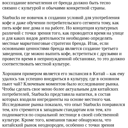
воссоздание впечатления от бренда должно быть тесно
связано с культурой и обычаями конкретной страны.
Starbucks не новичок в создании условий для употребления
кофе и даже обучении потребительского сегмента тому, как
пить кофе вне дома и на работе. Но концепция культурных
различий с точки зрения того, как проводится время на улице
и для каких видов деятельности необходимо определять
местные маркетинговые стратегии бренда. Итак, если
основными ценностями бренда является создание третьего
заведения, где можно выпить кофе, встретиться с друзьями и
провести время в непринужденной обстановке, то это должно
соответствовать местной культуре.
Хорошим примером является его экспансия в Китай – как ему
удалось так успешно внедриться в культуру, где в основном
пьют чай? Ключевым моментом было исследование рынка.
Чтобы сделать свое меню более актуальным для китайских
потребителей, Starbucks представила напитки, в состав
которых входили ингредиенты на основе местного чая.
Исследование рынка показало, что опыт Starbucks понравился
тем, кто стремится к западным стандартам или тем, кто
поднимается по социальной лестнице в своей собственной
культуре. Кроме того, компания также обнаружила, что
китайский рынок неоднороден, особенно с точки зрения