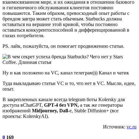
взаимосвязанном мире, и их ожидания в отношении базового
и гигиеничного обслуживания клиентов постоянно
повышаются. Таким образом, превосходный опыт работы с
брендом завтра может стать обычным. Starbucks должна
оставаться на вершине этой кривой, чтобы постоянно
оставаться конкурентоспособной и дифференцированной в
глазах потребителя.
PS. лайк, пожалуйста, он помогает продвижению статьи.
Ну и как положено на VC, канал телеграм))) Канал и чатик
Туда выкладываю статьи VC и то, что нет в VC. Мысли, идеи,
опыт.
В закрепленных канале всегда telegram боты Kolersky для
доступа вChatGPT,
GPT-4 без VPN,
а так же генераторы
изображений
Midjourney, Dall
-e, Stable Diffusion+ (все
проекты: KolerskyAI).
Источник:
vc.ru
0
169