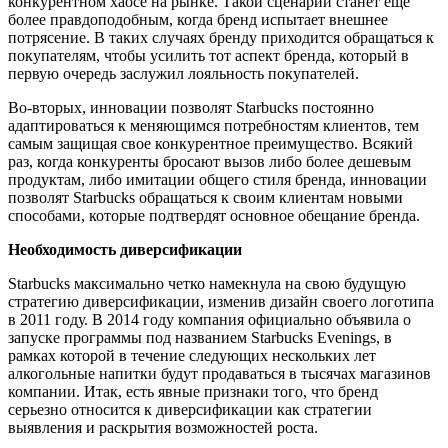
конкурентном хаосе на рынке. Такой сценарий станет еще
более правдоподобным, когда бренд испытает внешнее
потрясение. В таких случаях бренду приходится обращаться к
покупателям, чтобы усилить тот аспект бренда, который в
первую очередь заслужил лояльность покупателей.
Во-вторых, инновации позволят Starbucks постоянно
адаптироваться к меняющимся потребностям клиентов, тем
самым защищая свое конкурентное преимущество. Всякий
раз, когда конкуренты бросают вызов либо более дешевым
продуктам, либо имитации общего стиля бренда, инновации
позволят Starbucks обращаться к своим клиентам новыми
способами, которые подтвердят основное обещание бренда.
Необходимость диверсификации
Starbucks максимально четко намекнула на свою будущую
стратегию диверсификации, изменив дизайн своего логотипа
в 2011 году. В 2014 году компания официально объявила о
запуске программы под названием Starbucks Evenings, в
рамках которой в течение следующих нескольких лет
алкогольные напитки будут продаваться в тысячах магазинов
компании. Итак, есть явные признаки того, что бренд
серьезно относится к диверсификации как стратегии
выявления и раскрытия возможностей роста.