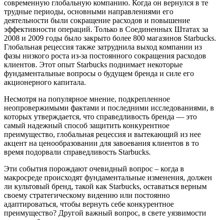
современную глобальную компанию. Когда он вернулся в те
трудные периоды, основными направлениями его
деятельности были сокращение расходов и повышение
эффективности операций. Только в Соединенных Штатах за
2008 и 2009 годы было закрыто более 800 магазинов Starbucks.
Глобальная рецессия также затруднила выход компании из
фазы низкого роста из-за постоянного сокращения расходов
клиентов. Этот опыт Starbucks поднимает некоторые
фундаментальные вопросы о будущем бренда и силе его
акционерного капитала.
Несмотря на популярное мнение, подкрепленное
неопровержимыми фактами и последними исследованиями, в
которых утверждается, что справедливость бренда — это
самый надежный способ защитить конкурентное
преимущество, глобальная рецессия и вытекающий из нее
акцент на ценообразовании для завоевания клиентов в то
время подорвали справедливость Starbucks.
Эти события порождают очевидный вопрос – когда в
макросреде происходят фундаментальные изменения, должен
ли культовый бренд, такой как Starbucks, оставаться верным
своему стратегическому видению или постоянно
адаптироваться, чтобы вернуть себе конкурентное
преимущество? Другой важный вопрос, в свете уязвимости