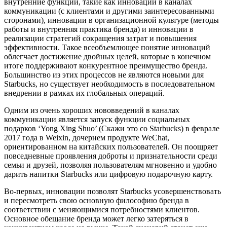
внутренние функции, такие как инновации в каналах
коммуникации (с клиентами и другими заинтересованными
сторонами), инновации в организационной культуре (методы
работы и внутренняя практика бренда) и инновации в
реализации стратегий сокращения затрат и повышения
эффективности. Такое всеобъемлющее понятие инноваций
облегчает достижение двойных целей, которые в конечном
итоге поддерживают конкурентное преимущество бренда.
Большинство из этих процессов не являются новыми для
Starbucks, но существует необходимость в последовательном
внедрении в рамках их глобальных операций.
Одним из очень хороших нововведений в каналах
коммуникации является запуск функции социальных
подарков ‘Yong Xing Shuo’ (Скажи это со Starbucks) в феврале
2017 года в Weixin, дочернем продукте WeChat,
ориентированном на китайских пользователей. Он поощряет
повседневные проявления доброты и признательности среди
семьи и друзей, позволяя пользователям мгновенно и удобно
дарить напитки Starbucks или цифровую подарочную карту.
Во-первых, инновации позволят Starbucks усовершенствовать
и пересмотреть свою основную философию бренда в
соответствии с меняющимися потребностями клиентов.
Основное обещание бренда может легко затеряться в