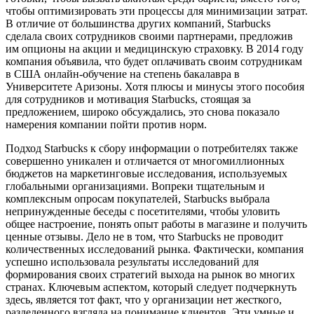
чтобы оптимизировать эти процессы для минимизации затрат.
В отличие от большинства других компаний, Starbucks
сделала своих сотрудников своими партнерами, предложив
им опционы на акции и медицинскую страховку. В 2014 году
компания объявила, что будет оплачивать своим сотрудникам
в США онлайн-обучение на степень бакалавра в
Университете Аризоны. Хотя плюсы и минусы этого пособия
для сотрудников и мотивация Starbucks, стоящая за
предложением, широко обсуждались, это снова показало
намерения компании пойти против норм.
Подход Starbucks к сбору информации о потребителях также
совершенно уникален и отличается от многомиллионных
бюджетов на маркетинговые исследования, используемых
глобальными организациями. Вопреки тщательным и
комплексным опросам покупателей, Starbucks выбрала
непринужденные беседы с посетителями, чтобы уловить
общее настроение, понять опыт работы в магазине и получить
ценные отзывы. Дело не в том, что Starbucks не проводит
количественных исследований рынка. Фактически, компания
успешно использовала результаты исследований для
формирования своих стратегий выхода на рынок во многих
странах. Ключевым аспектом, который следует подчеркнуть
здесь, является тот факт, что у организации нет жесткого,
разделенного взгляда на понимание клиентов. Эти умные и