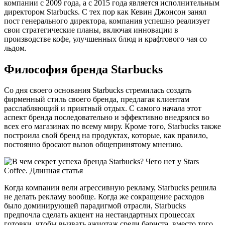
компании с 2009 года, а с 2015 года является исполнительным
директором Starbucks. С тех пор как Кевин Джонсон занял
пост генерального директора, компания успешно реализует
свои стратегические планы, включая инновации в
производстве кофе, улучшенных блюд и крафтового чая со
льдом.
Философия бренда Starbucks
Со дня своего основания Starbucks стремилась создать
фирменный стиль своего бренда, предлагая клиентам
расслабляющий и приятный отдых. С самого начала этот
аспект бренда последовательно и эффективно внедрялся во
всех его магазинах по всему миру. Кроме того, Starbucks также
построила свой бренд на продуктах, которые, как правило,
постоянно бросают вызов общепринятому мнению.
Когда компании вели агрессивную рекламу, Starbucks решила
не делать рекламу вообще. Когда же сокращение расходов
было доминирующей парадигмой отрасли, Starbucks
предпочла сделать акцент на нестандартных процессах
готовки, чтобы вызвать ажиотаж среди бариста, вместо того,