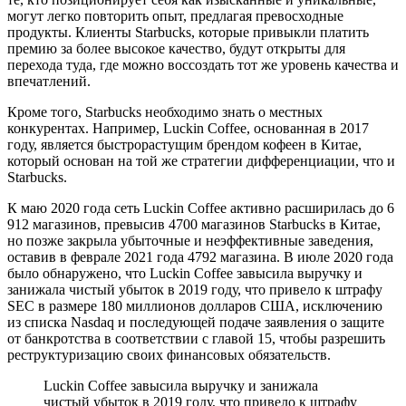
могут легко повторить опыт, предлагая превосходные
продукты. Клиенты Starbucks, которые привыкли платить
премию за более высокое качество, будут открыты для
перехода туда, где можно воссоздать тот же уровень качества и
впечатлений.
Кроме того, Starbucks необходимо знать о местных
конкурентах. Например, Luckin Coffee, основанная в 2017
году, является быстрорастущим брендом кофеен в Китае,
который основан на той же стратегии дифференциации, что и
Starbucks.
К маю 2020 года сеть Luckin Coffee активно расширилась до 6
912 магазинов, превысив 4700 магазинов Starbucks в Китае,
но позже закрыла убыточные и неэффективные заведения,
оставив в феврале 2021 года 4792 магазина. В июле 2020 года
было обнаружено, что Luckin Coffee завысила выручку и
занижала чистый убыток в 2019 году, что привело к штрафу
SEC в размере 180 миллионов долларов США, исключению
из списка Nasdaq и последующей подаче заявления о защите
от банкротства в соответствии с главой 15, чтобы разрешить
реструктуризацию своих финансовых обязательств.
Luckin Coffee завысила выручку и занижала
чистый убыток в 2019 году, что привело к штрафу