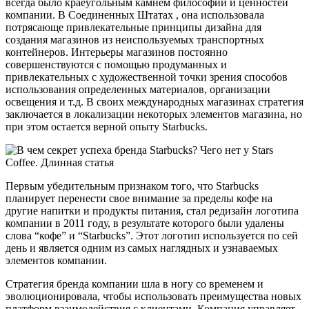
всегда было краеугольным камнем философии и ценностей
компании. В Соединенных Штатах , она использовала
потрясающе привлекательные принципы дизайна для
создания магазинов из неиспользуемых транспортных
контейнеров. Интерьеры магазинов постоянно
совершенствуются с помощью продуманных и
привлекательных с художественной точки зрения способов
использования определенных материалов, организации
освещения и т.д. В своих международных магазинах стратегия
заключается в локализации некоторых элементов магазина, но
при этом остается верной опыту Starbucks.
Первым убедительным признаком того, что Starbucks
планирует перенести свое внимание за пределы кофе на
другие напитки и продукты питания, стал редизайн логотипа
компании в 2011 году, в результате которого были удалены
слова “кофе” и “Starbucks”. Этот логотип используется по сей
день и является одним из самых наглядных и узнаваемых
элементов компании.
Стратегия бренда компании шла в ногу со временем и
эволюционировала, чтобы использовать преимущества новых
платформ взаимодействия с клиентами. Компания управляет