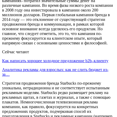
кампаниях- потратил значительные суммы денег на
различные кампании. Во время фазы низкого роста компании
в 2008 году она инвестировала в кампании около 200
миллионов долларов. Первая глобальная кампания бренда в
2014 году — это отклонение от существующей стратегии
продвижения бренда и коммуникации, в рамках которой
основное внимание всегда уделялось его продуктам. Но
главное, что следует отметить, это то, что кампания по-
прежнему фокусируется на клиентском опыте, который
напрямую связан с основными ценностями и философией.
Сейчас читают
Как написать хорошее холодное предложение b2b–клиенту
Аналитика рекламы для взрослых: как не слить бюджет из-
за…
Стратегия продвижения бренда Starbucks по-прежнему
уникальна, нетрадиционна и не соответствует испытанным
рекламным моделям. Starbucks редко размещает рекламу на
рекламных щитах, в газетах и журналах, а также с помощью
плакатов. Немногочисленная телевизионная реклама
компании, как правило, фокусируется на конкретных
предложениях продуктов, подчеркивая способ их
приготовления в Starbucks и рекламные кампании (например,