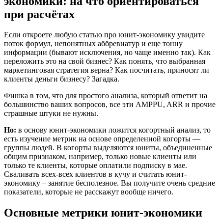
экономики: на что ориентироваться
при расчётах
Если откроете любую статью про юнит-экономику увидите
поток формул, непонятных аббревиатур и еще тонну
информации (бывают исключения, но чаще именно так). Как
переложить это на свой бизнес? Как понять, что выбранная
маркетинговая стратегия верна? Как посчитать, приносят ли
клиенты деньги бизнесу? Загадка.
Фишка в том, что для простого анализа, который ответит на
большинство ваших вопросов, все эти AMPPU, ARR и прочие
страшные штуки не нужны.
Но:
в основу юнит-экономики ложится когортный анализ, то
есть изучение метрик на основе определенной когорты —
группы людей. В когорты выделяются юниты, объединенные
общим признаком, например, только новые клиенты или
только те клиенты, которые оплатили подписку в мае.
Сваливать всех-всех клиентов в кучу и считать юнит-
экономику – занятие бесполезное. Вы получите очень средние
показатели, которые не расскажут вообще ничего.
Основные метрики юнит-экономики