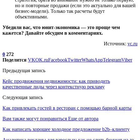
но и повторные продажи (если это актуально для вашей
бизнес-модели). Только так расчеты будут
объективными.
Убедили вас, что юнит-экономика — это проще чем
кажется? Давайте обсудим в комментариях.
Источник:
vc.ru
0
272
Поделится
VK
OK.ru
Facebook
Twitter
WhatsApp
Telegram
Viber
Предыдущая запись
Кейс продвижения недвижимости: как приводить
качественные лиды через контекстную рекламу
Следующая запись
Как привлекать гостей в ресторан с помощью барной карты
Вам также могут понравиться
Еще от автора
Как написать хорошее холодное предложение b2b–клиенту
Аналитика рекламы для взрослых: как не слить бюджет из-за