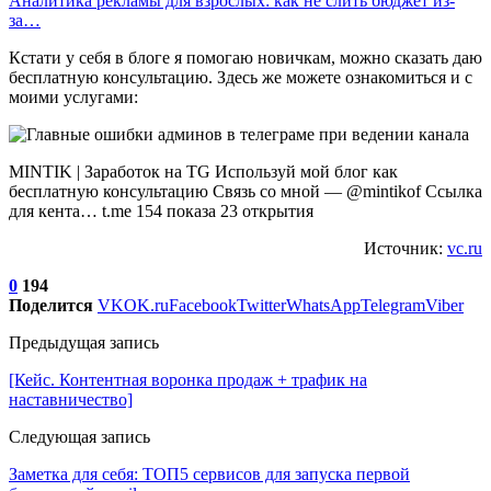
Аналитика рекламы для взрослых: как не слить бюджет из-
за…
Кстати у себя в блоге я помогаю новичкам, можно сказать даю
бесплатную консультацию. Здесь же можете ознакомиться и с
моими услугами:
MINTIK | Заработок на TG Используй мой блог как
бесплатную консультацию Связь со мной — @mintikof Ссылка
для кента… t.me 154 показа 23 открытия
Источник:
vc.ru
0
194
Поделится
VK
OK.ru
Facebook
Twitter
WhatsApp
Telegram
Viber
Предыдущая запись
[Кейс. Контентная воронка продаж + трафик на
наставничество]
Следующая запись
Заметка для себя: ТОП5 сервисов для запуска первой