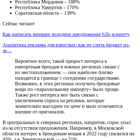
Республика Мордовия – 188%
Республика Удмуртия – 170%
Саратовская область – 138%
Сейчас читают
Как написать хорошее холодное предложение b2b–клиенту
Аналитика рекламы для взрослых: как не слить бюджет из-
за…
Вероятнее всего, такой прирост интереса к
импортным брендам в южных регионах связан с
их местоположением — они наиболее близко
находятся к границе с соседними государствами.
Возможно, в этих регионах получить брендовые
вещи по «параллельному импорту» было проще.
Также рост интереса мог быть связан с
увеличением спроса на реплики, которые
значительно выгоднее по цене и мало отличаются
внешне от оригиналов.
В центральных и северных регионах, напротив, спрос упал
из-за отсутствия предложения. Например, в Московской
области интерес к брендовым вещам в 2022 году снизился на
45%, а в Ленинградской — на 51%.