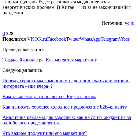
фэшн-индустрия будет развиваться медленнее из-за
энергетических проблем. В Китае — из-за не закончившейся
пандемии.
Источник:
vc.ru
0
228
Поделится
VK
OK.ru
Facebook
Twitter
WhatsApp
Telegram
Viber
Предыдущая запись
Тогда/сейчас/завтра. Как меняется маркетинг
Следующая запись
Почему сервисным компаниям надо привлекать клиентов из
интернета «ещё вчера»?
Вам также могут понравиться
Еще от автора
Как написать хорошее холодное предложение b2b–клиенту
Аналитика рекламы для взрослых: как не слить бюджет из-за
однобокого представления…
Что важнее продукт или его маркетинг?