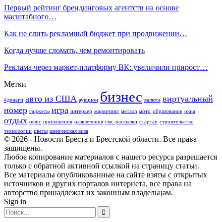
Первый рейтинг брендинговых агентств на основе
масштабного…
Как не слить рекламный бюджет при продвижении…
Когда лучше сломать, чем ремонтировать
Реклама через маркет-платформу ВК: увеличили прирост…
Метки
бизнес
авто из США
виртуальный
#деньги
аукцион
валюта
номер
игра
гаджеты
интерьер
маркетинг
металл
мото
образование
окна
отдых
офис
приложения
развлечения
смс-рассылки
стартап
строительство
технологии
цветы
шенгенская виза
© 2026 - Новости Бреста и Брестской области. Все права
защищены.
Любое копирование материалов с нашего ресурса разрешается
только с обратной активной ссылкой на страницу статьи.
Все материалы опубликованные на сайте взяты с открытых
источников и других порталов интернета, все права на
авторство принадлежат их законным владельцам.
Sign in