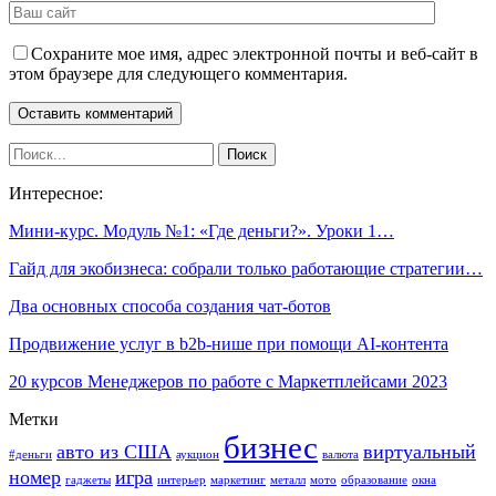
Сохраните мое имя, адрес электронной почты и веб-сайт в
этом браузере для следующего комментария.
Интересное:
Мини-курс. Модуль №1: «Где деньги?». Уроки 1…
Гайд для экобизнеса: собрали только работающие стратегии…
Два основных способа создания чат-ботов
Продвижение услуг в b2b-нише при помощи AI-контента
20 курсов Менеджеров по работе с Маркетплейсами 2023
Метки
бизнес
авто из США
виртуальный
#деньги
аукцион
валюта
номер
игра
гаджеты
интерьер
маркетинг
металл
мото
образование
окна