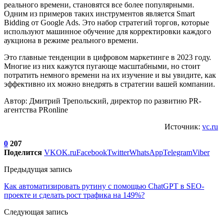
реального времени, становятся все более популярными.
Одним из примеров таких инструментов является Smart
Bidding от Google Ads. Это набор стратегий торгов, которые
используют машинное обучение для корректировки каждого
аукциона в режиме реального времени.
Это главные тенденции в цифровом маркетинге в 2023 году.
Многие из них кажутся пугающе масштабными, но стоит
потратить немного времени на их изучение и вы увидите, как
эффективно их можно внедрять в стратегии вашей компании.
Автор: Дмитрий Трепольский, директор по развитию PR-
агентства PRonline
Источник:
vc.ru
0
207
Поделится
VK
OK.ru
Facebook
Twitter
WhatsApp
Telegram
Viber
Предыдущая запись
Как автоматизировать рутину с помощью ChatGPT в SEO-
проекте и сделать рост трафика на 149%?
Следующая запись