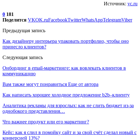
Источник:
vc.ru
0
181
Поделится
VK
OK.ru
Facebook
Twitter
WhatsApp
Telegram
Viber
Предыдущая запись
Как дизайнеру интерьера упаковать портфолио, чтобы оно
принесло клиентов?
Следующая запись
Онбординг в email-маркетинге: как вовлекать клиентов в
коммуникацию
Вам также могут понравиться
Еще от автора
Как написать хорошее холодное предложение b2b–клиенту
Аналитика рекламы для взрослых: как не слить бюджет из-за
однобокого представления…
Что важнее продукт или его маркетинг?
Кейс: как я слил в помойку сайт и за свой счёт сделал новый с
конверсией 13%?