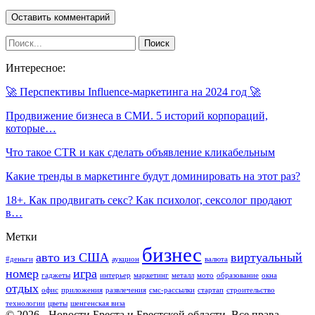
Интересное:
🚀 Перспективы Influence-маркетинга на 2024 год 🚀
Продвижение бизнеса в СМИ. 5 историй корпораций,
которые…
Что такое CTR и как сделать объявление кликабельным
Какие тренды в маркетинге будут доминировать на этот раз?
18+. Как продвигать секс? Как психолог, сексолог продают
в…
Метки
бизнес
авто из США
виртуальный
#деньги
аукцион
валюта
номер
игра
гаджеты
интерьер
маркетинг
металл
мото
образование
окна
отдых
офис
приложения
развлечения
смс-рассылки
стартап
строительство
технологии
цветы
шенгенская виза
© 2026 - Новости Бреста и Брестской области. Все права