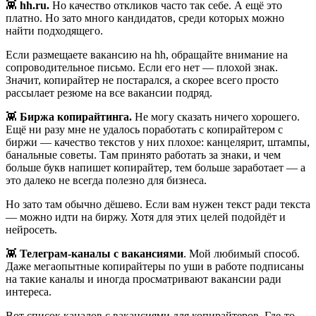
👾
hh.ru.
Но качество откликов часто так себе. А ещё это
платно. Но зато много кандидатов, среди которых можно
найти подходящего.
Если размещаете вакансию на hh, обращайте внимание на
сопроводительное письмо. Если его нет — плохой знак.
Значит, копирайтер не постарался, а скорее всего просто
рассылает резюме на все вакансии подряд.
👾
Биржа копирайтинга.
Не могу сказать ничего хорошего.
Ещё ни разу мне не удалось поработать с копирайтером с
биржи — качество текстов у них плохое: канцелярит, штампы,
банальные советы. Там принято работать за знаки, и чем
больше букв напишет копирайтер, тем больше заработает — а
это далеко не всегда полезно для бизнеса.
Но зато там обычно дёшево. Если вам нужен текст ради текста
— можно идти на биржу. Хотя для этих целей подойдёт и
нейросеть.
👾
Телеграм-каналы с вакансиями
. Мой любимый способ.
Даже мегаопытные копирайтеры по уши в работе подписаны
на такие каналы и иногда просматривают вакансии ради
интереса.
Вот список каналов с вакансиями для копирайтеров. Где-то