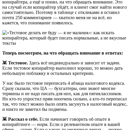
копирайтера, а ещё и понял, на что обращать внимание. Это
на случай если копирайтер уйдёт, и клиент смог найти нового
самостоятельно. Поэтому в таблице с откликами я оставил
почти 250 комментариев — хватило меня не на всё, но
кажется, что понимание появилось.
Теперь посмотрим, на что обращать внимание в ответах:
👾
Тестовое.
Здесь всё индивидуально и зависит от задачи.
Если тестовое копирайтер выполнил хорошо, то можно дать
небольшую поблажку в остальных критериях.
У нас было тестовое переписать 4 абзаца налогового кодекса.
Сразу сказали, что ЦА — бухгалтеры, они знают многие
термины и не надо писать для них, как для пятиклассников.
Но кто-то упростил прям оооочень сильно, а кто-то переписал
так, что текст можно было опять засунуть в налоговый кодекс,
и никто не заметил бы подмены.
👾
Рассказ о себе.
Если начинает говорить об опыте в
копирайтинге — норм. Если о релевантном опыте в вашей
сфере — супер. Если о каких-то несвязных вещах — можно