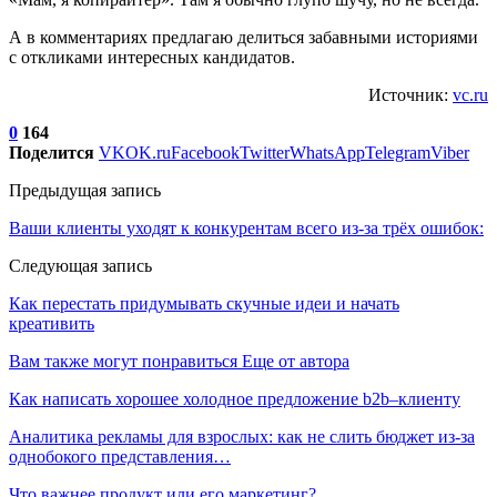
А в комментариях предлагаю делиться забавными историями
с откликами интересных кандидатов.
Источник:
vc.ru
0
164
Поделится
VK
OK.ru
Facebook
Twitter
WhatsApp
Telegram
Viber
Предыдущая запись
Ваши клиенты уходят к конкурентам всего из-за трёх ошибок:
Следующая запись
Как перестать придумывать скучные идеи и начать
креативить
Вам также могут понравиться
Еще от автора
Как написать хорошее холодное предложение b2b–клиенту
Аналитика рекламы для взрослых: как не слить бюджет из-за
однобокого представления…
Что важнее продукт или его маркетинг?