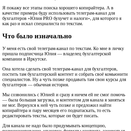
Я покажу все этапы поиска хорошего копирайтера. А в
качестве примера буду использовать телеграм-канал для
бухгалтеров «Юлия PRO бухучет и налоги», для которого я
как раз и искал специалиста по текстам.
Что было изначально
У меня есть свой телеграм-канал по текстам. Ко мне в личку
пришла подписчица Юлия — владелец бухгалтерской
компании в Иркутске.
Она хотела сделать свой телеграм-канал для бухгалтеров,
постить там бухгалтерский контент и собрать своё комьюнити
специалистов. Ну а чуть позже продавать там свои курсы для
бухгалтеров — обычная история.
Мы созвонились с Юлией и сразу я ничем ей не смог помочь
— была большая загрузка, и контентом для канала я заняться
не мог. Вернулся к ней чуть позже и предложил найти
копирайтера и пару месяцев его поднатаскать, то есть
редактировать тексты, которые он будет писать.
Для канала не надо было придумывать концепцию,
позиционирование, упаковку, форматы контента, заниматься