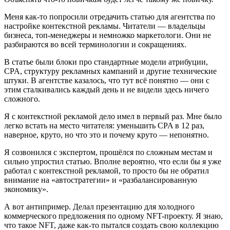
Меня как-то попросили отредачить статью для агентства по
настройке контекстной рекламы. Читатели — владельцы
бизнеса, топ-менеджеры и немножко маркетологи. Они не
разбираются во всей терминологии и сокращениях.
В статье были блоки про стандартные модели атрибуции,
CPA, структуру рекламных кампаний и другие технические
штуки. В агентстве казалось, что тут всё понятно — они с
этим сталкивались каждый день и не видели здесь ничего
сложного.
Я с контекстной рекламой дело имел в первый раз. Мне было
легко встать на место читателя: уменьшить CPA в 12 раз,
наверное, круто, но что это и почему круто — непонятно.
Я созвонился с экспертом, прошёлся по сложным местам и
сильно упростил статью. Вполне вероятно, что если бы я уже
работал с контекстной рекламой, то просто бы не обратил
внимание на «автостратегии» и «разбалансированную
экономику».
А вот антипример. Делал презентацию для холодного
коммерческого предложения по одному NFT-проекту. Я знаю,
что такое NFT, даже как-то пытался создать свою коллекцию