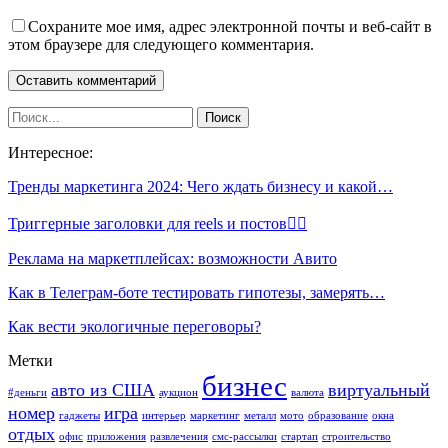
Сохраните мое имя, адрес электронной почты и веб-сайт в
этом браузере для следующего комментария.
Интересное:
Тренды маркетинга 2024: Чего ждать бизнесу и какой…
Триггерные заголовки для reels и постов👇🏻
Реклама на маркетплейсах: возможности Авито
Как в Телеграм-боте тестировать гипотезы, замерять…
Как вести экологичные переговоры?
Метки
бизнес
авто из США
виртуальный
#деньги
аукцион
валюта
номер
игра
гаджеты
интерьер
маркетинг
металл
мото
образование
окна
отдых
офис
приложения
развлечения
смс-рассылки
стартап
строительство