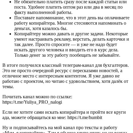
Не обязательно платить сразу после каждой статьи или
поста. Удобнее платить оптом раз или два в месяц по
факту выполненной работы.
Поставьте напоминание, что в этот день вы оплачиваете
работу копирайтера. Многие стесняются напоминать о
деньгах, хотя казалось бы.
Копирайтеру можно давать и другие задачи. Некоторые
умеют настраивать рекламу, верстать, делать карточки и
так далее. Просто спросите — и уже не надо будет
искать другого человека и вводить его в курс дела.
Только денег за эту работу пообещать не забывайте.
В итоге получился классный телеграм-канал для бухгалтеров.
Это не просто очередной ресурс с пересказами новостей, а
отличное место с интересным контентом. Я уже давно не
работаю с проектом, но читаю с удовольствием, хотя далёк от
темы.
Почитать канал можно по ссылке:
https://t.me/Yuliya_PRO_nalogi
Если не хотите сами искать копирайтера и пройти все круги
ада, можете обращаться ко мне: https://t.me/humbit
Ну и подписывайтесь на мой канал про тексты и работу
«Мам, я копирайтер». Там я обычно глупо шучу, но не всегда.