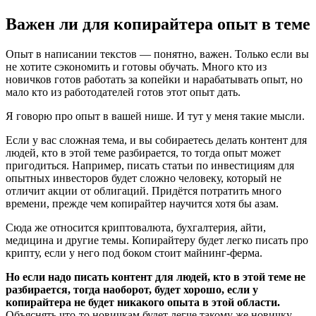
Важен ли для копирайтера опыт в теме
Опыт в написании текстов — понятно, важен. Только если вы
не хотите сэкономить и готовы обучать. Много кто из
новичков готов работать за копейки и нарабатывать опыт, но
мало кто из работодателей готов этот опыт дать.
Я говорю про опыт в вашей нише. И тут у меня такие мысли.
Если у вас сложная тема, и вы собираетесь делать контент для
людей, кто в этой теме разбирается, то тогда опыт может
пригодиться. Например, писать статьи по инвестициям для
опытных инвесторов будет сложно человеку, который не
отличит акции от облигаций. Придётся потратить много
времени, прежде чем копирайтер научится хотя бы азам.
Сюда же относится криптовалюта, бухгалтерия, айти,
медицина и другие темы. Копирайтеру будет легко писать про
крипту, если у него под боком стоит майнинг-ферма.
Но если надо писать контент для людей, кто в этой теме не
разбирается, тогда наоборот, будет хорошо, если у
копирайтера не будет никакого опыта в этой области.
Объяснять что-то новичкам будет легче такому же новичку.