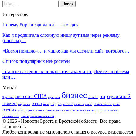
Интересное:
Почему биржи фриланса — это грех
Как я продвигала сложную нишу аутизма через рекламу
(посевы)…
«‎Время пришло»… и ушло: как мы сделали сайт, которого…
Список популярных нейросетей
Темные паттерны в пользовательском интерфейсе: проблема
или…
Метки
бизнес
авто из США
виртуальный
#деньги
аукцион
валюта
номер
игра
гаджеты
интерьер
маркетинг
металл
мото
образование
окна
отдых
офис
приложения
развлечения
смс-рассылки
стартап
строительство
технологии
цветы
шенгенская виза
© 2026 - Новости Бреста и Брестской области. Все права
защищены.
Любое копирование материалов с нашего ресурса разрешается