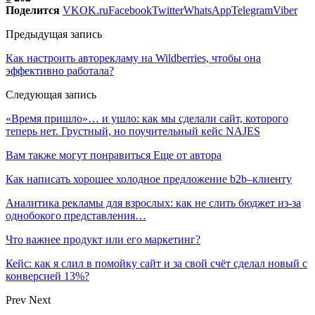
Поделится
VK
OK.ru
Facebook
Twitter
WhatsApp
Telegram
Viber
Предыдущая запись
Как настроить авторекламу на Wildberries, чтобы она
эффективно работала?
Следующая запись
«‎Время пришло»… и ушло: как мы сделали сайт, которого
теперь нет. Грустный, но поучительный кейс NAJES
Вам также могут понравиться
Еще от автора
Как написать хорошее холодное предложение b2b–клиенту
Аналитика рекламы для взрослых: как не слить бюджет из-за
однобокого представления…
Что важнее продукт или его маркетинг?
Кейс: как я слил в помойку сайт и за свой счёт сделал новый с
конверсией 13%?
Prev
Next