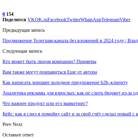
0
154
Поделится
VK
OK.ru
Facebook
Twitter
WhatsApp
Telegram
Viber
Предыдущая запись
Продвижение Телеграм-канала без вложений в 2024 году | Вл
Следующая запись
Кто может быть лицом компании? Примеры
Вам также могут понравиться
Еще от автора
Как написать хорошее холодное предложение b2b–клиенту
Аналитика рекламы для взрослых: как не слить бюджет из-за 
Что важнее продукт или его маркетинг?
Кейс: как я слил в помойку сайт и за свой счёт сделал новый с
Prev
Next
Оставьте ответ