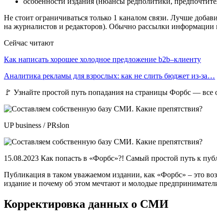
особенности издания (нюансы редполитики, предпочтител
Не стоит ограничиваться только 1 каналом связи. Лучше добавит
на журналистов и редакторов). Обычно рассылки информации п
Сейчас читают
Как написать хорошее холодное предложение b2b–клиенту
Аналитика рекламы для взрослых: как не слить бюджет из-за…
🚩 Узнайте простой путь попадания на страницы Форбс — все о
UP business / PRslon
15.08.2023 Как попасть в «Форбс»?! Самый простой путь к пу
Публикация в таком уважаемом издании, как «Форбс» – это возм
издание и почему об этом мечтают и молодые предприниматели
Корректировка данных о СМИ