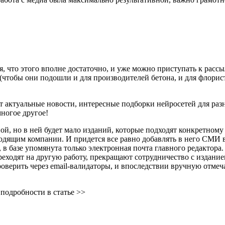
ся, что этого вполне достаточно, и уже можно приступать к рас
(чтобы они подошли и для производителей бетона, и для флорист
ут актуальные новости, интересные подборки нейросетей для раз
ногое другое!
ой, но в ней будет мало изданий, которые подходят конкретному
ходящим компании. И придется все равно добавлять в него СМИ 
в базе упомянута только электронная почта главного редактора. 
еходят на другую работу, прекращают сотрудничество с издание
верить через email-валидаторы, и впоследствии вручную отмеча
 подробности в статье >>