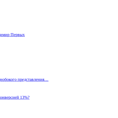
адимир Первых
однобокого представления…
 конверсией 13%?