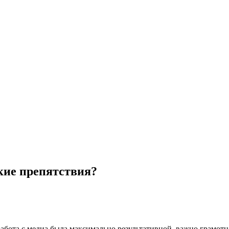
кие препятствия?
бота с медиа была максимально результативной, важно грамотн