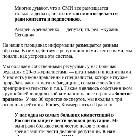
Многие думают, что в СМИ все размещается
только за деньги, но
это не так: многое делается
ради контента и подписчиков.
Андрей Арендаренко — депутат, гл. ред. «Кубань
Сегодня»
На наших площадках информация размещается разным
образом. Взаимодействуя с репутационными агентствами, мы
поняли, как устроена эта система.
Мы обладаем собственными ресурсами, у нас большая
редакция с 20-ю журналистами — штатными и внештатными.
У нас есть узконаправленные специалисты, которые глубже
прорабатывают тематику (медицина, сельское хозяйство,
предпринимательство и т.д.). Также я являюсь собственником
крупнейшей юридической компании на юге страны
«Золотое
правило»
. У нас 30 юристов-экспертов, мы входим в три
основных рейтинга: Forbes, Коммерсантъ и Право.ru.
У нас одна из самых больших компетенций в
России по защите чести деловой репутации
. Мы
выиграли большое количество исков с точки
зрения защиты чести деловой репутации.
К нам