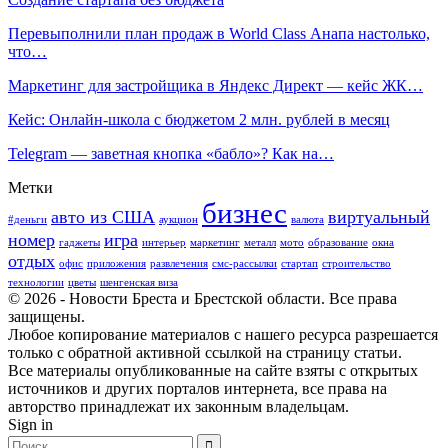
Перевыполнили план продаж в World Class Анапа настолько,
что…
Маркетинг для застройщика в Яндекс Директ — кейс ЖК…
Кейс: Онлайн-школа с бюджетом 2 млн. рублей в месяц
Telegram — заветная кнопка «бабло»? Как на…
Метки
бизнес
авто из США
виртуальный
#деньги
аукцион
валюта
номер
игра
гаджеты
интерьер
маркетинг
металл
мото
образование
окна
отдых
офис
приложения
развлечения
смс-рассылки
стартап
строительство
технологии
цветы
шенгенская виза
© 2026 - Новости Бреста и Брестской области. Все права
защищены.
Любое копирование материалов с нашего ресурса разрешается
только с обратной активной ссылкой на страницу статьи.
Все материалы опубликованные на сайте взяты с открытых
источников и других порталов интернета, все права на
авторство принадлежат их законным владельцам.
Sign in