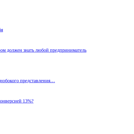
бя
ром должен знать любой предприниматель
однобокого представления…
 конверсией 13%?