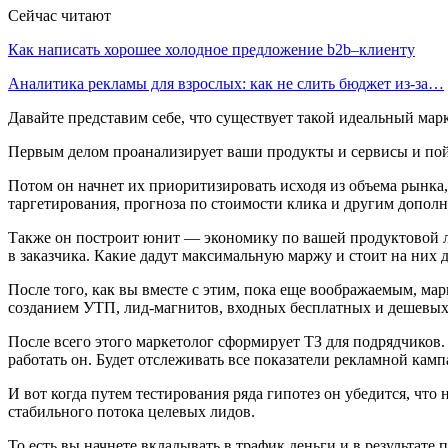
Сейчас читают
Как написать хорошее холодное предложение b2b–клиенту
Аналитика рекламы для взрослых: как не слить бюджет из-за…
Давайте представим себе, что существует такой идеальный марк
Первым делом проанализирует ваши продукты и сервисы и пойм
Потом он начнет их приоритизировать исходя из объема рынка
таргетирования, прогноза по стоимости клика и другим дополн
Также он построит юнит — экономику по вашей продуктовой ли
в заказчика. Какие дадут максимальную маржу и стоит на них д
После того, как вы вместе с этим, пока еще воображаемым, ма
созданием УТП, лид-магнитов, входных бесплатных и дешевых п
После всего этого маркетолог сформирует ТЗ для подрядчиков. И
работать он. Будет отслеживать все показатели рекламной ка
И вот когда путем тестирования ряда гипотез он убедится, чт
стабильного потока целевых лидов.
То есть вы начнете вкладывать в трафик деньги и в результате 