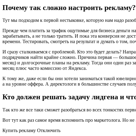
Почему так сложно настроить рекламу?
Тут мы подходим к первой нестыковке, которую нам надо разоб
Прежде чем платить за трафик ощутимые для бизнеса деньги над
зарабатывать, а не только тратить. И пока эта конверсия не до
времени. Тестировать, смотреть на результат и думать о том, п
И сразу сталкиваемся с проблемой. Кто это будет делать? Нап
подрядчиков найти крайне сложно. Причина первая — большое 
месяц) и долгосрочные планы на рекламу. Тогда они один раз з
месяц плюс часто комиссию от Яндекса.
К тому же, даже если бы они хотели заниматься такой ювелирн
а на уровне оффера. А директологи в большинстве случаев пол
Кто должен решать задачу лидгена и чт
Так кто же все таки сможет разобраться во всех тонкостях пе
Вот тут как раз самое время вспомнить про маркетолога. Но не 
Купить рекламу Отключить