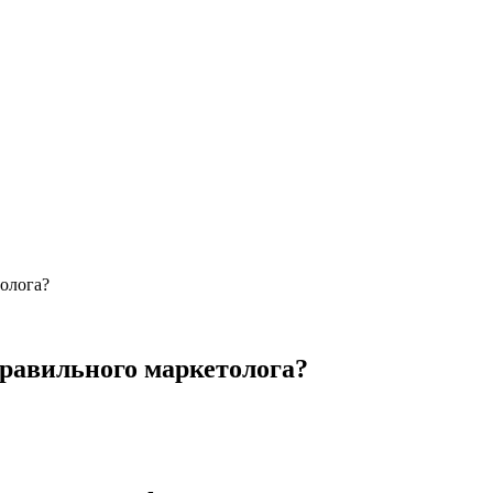
толога?
правильного маркетолога?