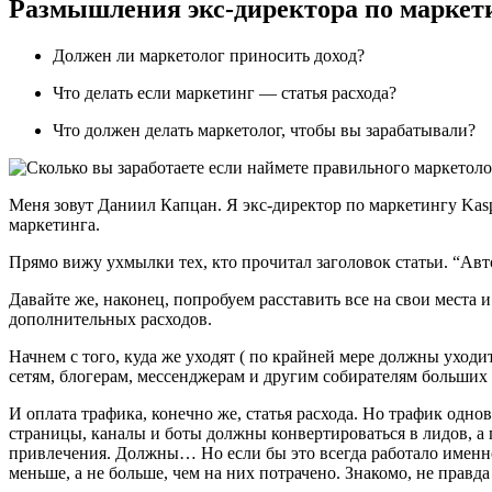
Размышления экс-директора по маркети
Должен ли маркетолог приносить доход?
Что делать если маркетинг — статья расхода?
Что должен делать маркетолог, чтобы вы зарабатывали?
Меня зовут Даниил Капцан. Я экс-директор по маркетингу Kaspe
маркетинга.
Прямо вижу ухмылки тех, кто прочитал заголовок статьи. “Авт
Давайте же, наконец, попробуем расставить все на свои места
дополнительных расходов.
Начнем с того, куда же уходят ( по крайней мере должны ухо
сетям, блогерам, мессенджерам и другим собирателям больших
И оплата трафика, конечно же, статья расхода. Но трафик одно
страницы, каналы и боты должны конвертироваться в лидов, а п
привлечения. Должны… Но если бы это всегда работало именно т
меньше, а не больше, чем на них потрачено. Знакомо, не правда