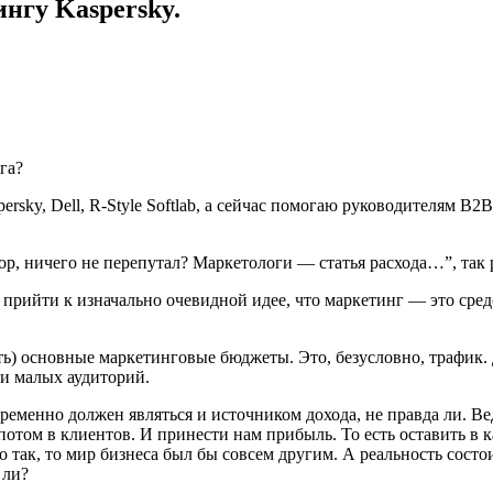
нгу Kaspersky.
rsky, Dell, R-Style Softlab, а сейчас помогаю руководителям B2
ор, ничего не перепутал? Маркетологи — статья расхода…”, так
 и прийти к изначально очевидной идее, что маркетинг — это ср
дить) основные маркетинговые бюджеты. Это, безусловно, трафи
 и малых аудиторий.
временно должен являться и источником дохода, не правда ли. В
отом в клиентов. И принести нам прибыль. То есть оставить в к
ак, то мир бизнеса был бы совсем другим. А реальность состоит 
 ли?