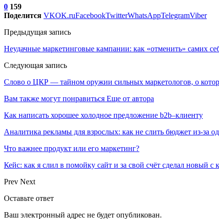
0
159
Поделится
VK
OK.ru
Facebook
Twitter
WhatsApp
Telegram
Viber
Предыдущая запись
Неудачные маркетинговые кампании: как «отменить» самих се
Следующая запись
Слово о ЦКР — тайном оружии сильных маркетологов, о кото
Вам также могут понравиться
Еще от автора
Как написать хорошее холодное предложение b2b–клиенту
Аналитика рекламы для взрослых: как не слить бюджет из-за 
Что важнее продукт или его маркетинг?
Кейс: как я слил в помойку сайт и за свой счёт сделал новый с
Prev
Next
Оставьте ответ
Ваш электронный адрес не будет опубликован.