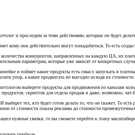
етолог и проследим за теми действиями, которые он будет делать
ет кому они действительно могут понадобиться. То есть создас
, количества конкурентов, направленных на каждую ЦА, их плат
ительным параметрам, которые уже зависят от конкретных случа
нейке и поймет какие продукты есть смысл запускать в платный
елать упор, а какие продвигать не выгодно исходя их стоимости 
ркетологом выберете продукты для продвижения по каналам холо
родуктов, скриптов для отдела продаж и даже, возможно, чат-б
 выберет тех, кто будет готов делать то, что он скажет. То ест
мпании от стоимости показа рекламы до стоимости промежуточны
о нашел нужные связки, то вы сможете перейти к этапу масштаб
получать прибыль.