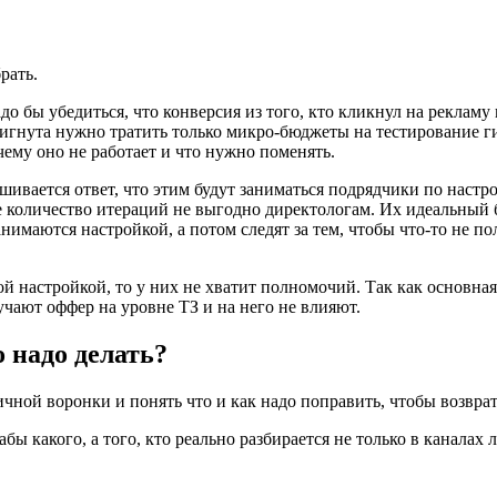
рать.
о бы убедиться, что конверсия из того, кто кликнул на рекламу
стигнута нужно тратить только микро-бюджеты на тестирование гип
очему оно не работает и что нужно поменять.
рашивается ответ, что этим будут заниматься подрядчики по наст
количество итераций не выгодно директологам. Их идеальный би
анимаются настройкой, а потом следят за тем, чтобы что-то не п
ой настройкой, то у них не хватит полномочий. Так как основна
учают оффер на уровне ТЗ и на него не влияют.
о надо делать?
рвичной воронки и понять что и как надо поправить, чтобы возв
абы какого, а того, кто реально разбирается не только в каналах