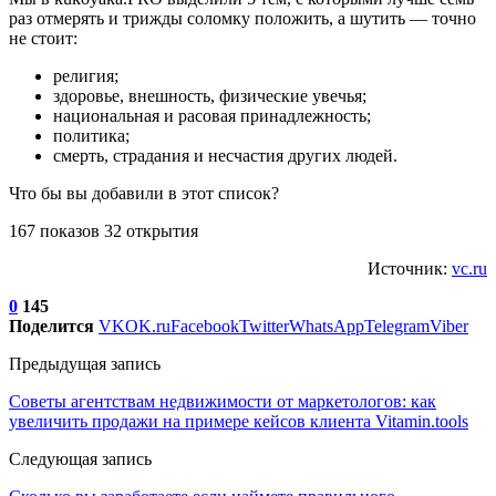
раз отмерять и трижды соломку положить, а шутить — точно
не стоит:
религия;
здоровье, внешность, физические увечья;
национальная и расовая принадлежность;
политика;
смерть, страдания и несчастия других людей.
Что бы вы добавили в этот список?
167 показов 32 открытия
Источник:
vc.ru
0
145
Поделится
VK
OK.ru
Facebook
Twitter
WhatsApp
Telegram
Viber
Предыдущая запись
Советы агентствам недвижимости от маркетологов: как
увеличить продажи на примере кейсов клиента Vitamin.tools
Следующая запись