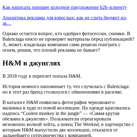
Как написать хорошее холодное предложение b2b–клиенту
Аналитика рекламы для взрослых: как не слить бюджет из-
за…
Однако остается вопрос, кто одобрил фотосессии, снимки. В
Balenciaga никто не проверяет материалы перед публикацией?
А, может, владельцы компании сами решили поиграть с
огнем, решив, что плохой рекламы не бывает?
H&M в джунглях
В 2018 году в переплет попала H&M.
История немного напоминает ту, что случилась с Balenciaga:
но в этот раз бренд столкнулся с обвинениями в расизме.
В каталоге H&M появилась фотография чернокожего
мальчика в худи из новой коллекции. На одежде красовалась
надпись “Coolest monkey in the jungle” — «Самая крутая
обезьяна в джунглях». Пользователи отреагировали
мгновенно волной хейта, а певец The Weeknd, в партнерстве с
которым H&M выпустили две коллекции, отказался от
дальнейшего сотрудничества с компанией.