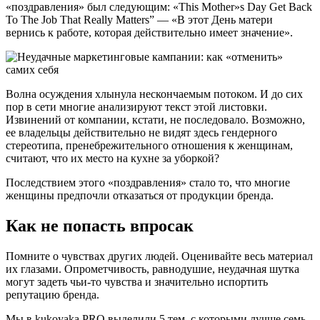
«поздравления» был следующим: «This Mother»s Day Get Back
To The Job That Really Matters” — «В этот День матери
вернись к работе, которая действительно имеет значение».
Волна осуждения хлынула нескончаемым потоком. И до сих
пор в сети многие анализируют текст этой листовки.
Извинений от компании, кстати, не последовало. Возможно,
ее владельцы действительно не видят здесь гендерного
стереотипа, пренебрежительного отношения к женщинам,
считают, что их место на кухне за уборкой?
Последствием этого «поздравления» стало то, что многие
женщины предпочли отказаться от продукции бренда.
Как не попасть впросак
Помните о чувствах других людей. Оценивайте весь материал
их глазами. Опрометчивость, равнодушие, неудачная шутка
могут задеть чьи-то чувства и значительно испортить
репутацию бренда.
Мы в kukoyaka.PRO выделили 5 тем, с которыми лучше семь