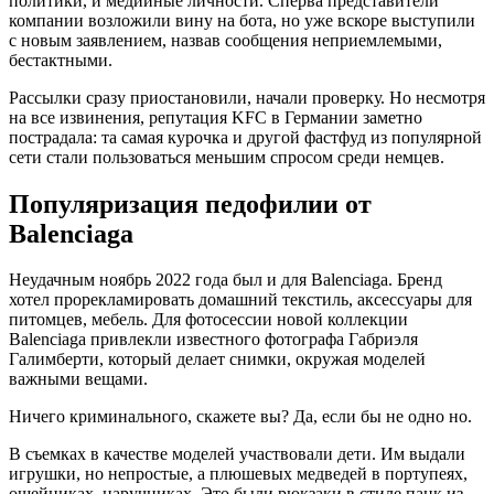
политики, и медийные личности. Сперва представители
компании возложили вину на бота, но уже вскоре выступили
с новым заявлением, назвав сообщения неприемлемыми,
бестактными.
Рассылки сразу приостановили, начали проверку. Но несмотря
на все извинения, репутация KFC в Германии заметно
пострадала: та самая курочка и другой фастфуд из популярной
сети стали пользоваться меньшим спросом среди немцев.
Популяризация педофилии от
Balenciaga
Неудачным ноябрь 2022 года был и для Balenciaga. Бренд
хотел прорекламировать домашний текстиль, аксессуары для
питомцев, мебель. Для фотосессии новой коллекции
Balenciaga привлекли известного фотографа Габриэля
Галимберти, который делает снимки, окружая моделей
важными вещами.
Ничего криминального, скажете вы? Да, если бы не одно но.
В съемках в качестве моделей участвовали дети. Им выдали
игрушки, но непростые, а плюшевых медведей в портупеях,
ошейниках, наручниках. Это были рюкзаки в стиле панк из